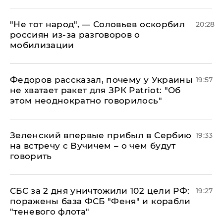
​"Не тот народ", — Соловьев оскорбил
20:28
россиян из-за разговоров о
мобилизации
Федоров рассказал, почему у Украины
19:57
не хватает ракет для ЗРК Patriot: "Об
этом неоднократно говорилось"
Зеленский впервые прибыл в Сербию
19:33
на встречу с Вучичем – о чем будут
говорить
СБС за 2 дня уничтожили 102 цели РФ:
19:27
поражены база ФСБ "Феня" и корабли
"теневого флота"