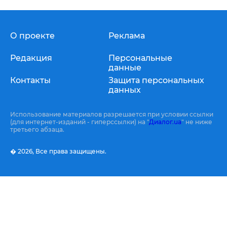
О проекте
Реклама
Редакция
Персональные
данные
Контакты
Защита персональных
данных
Использование материалов разрешается при условии ссылки
(для интернет-изданий - гиперссылки) на "
Диалог.ua
" не ниже
третьего абзаца.
� 2026,
Все права защищены.