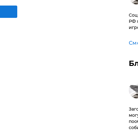
Соц
РФ 
игр
См
Б
Заг
мог
поо
соб