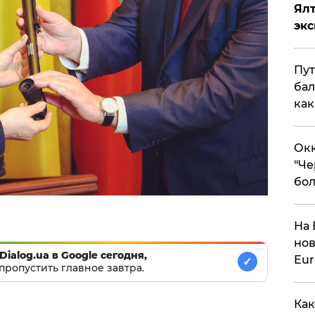
Ял
эк
Пут
бал
как
Окк
"Че
бол
На 
нов
Dialog.ua в Google сегодня,
Eu
✓
пропустить главное завтра.
Как