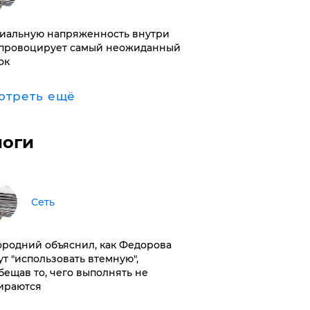
иальную напряженность внутри
провоцирует самый неожиданный
ок
отреть ещё
логи
Сеть
ородний объяснил, как Федорова
ут "использовать втемную",
бещав то, чего выполнять не
ираются