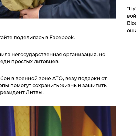
"Пу
вой
Blo
ош
айте поделилась в Facebook.
ила негосударственная организация, но
реди простых литовцев.
ои в военной зоне АТО, везу подарки от
опы помогут сохранить жизнь и защитить
президент Литвы.