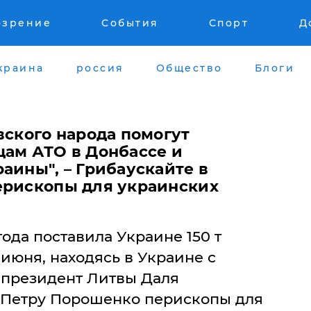
озрение
События
Спорт
Д
краина
россия
Общество
Блоги
вского народа помогут
цам АТО в Донбассе и
аины", – Грибаускайте в
ерископы для украинских
ода поставила Украине 150 т
 июня, находясь в Украине с
 президент Литвы Даля
 Петру Порошенко перископы для