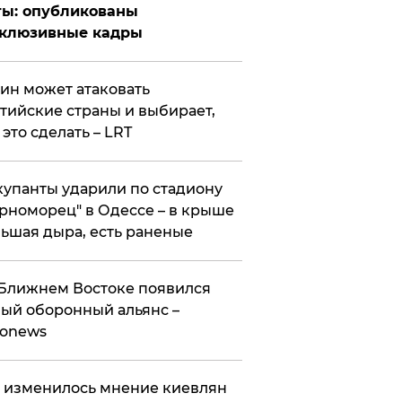
ты: опубликованы
склюзивные кадры
ин может атаковать
тийские страны и выбирает,
 это сделать – LRT
упанты ударили по стадиону
рноморец" в Одессе – в крыше
ьшая дыра, есть раненые
Ближнем Востоке появился
ый оборонный альянс –
ronews
 изменилось мнение киевлян