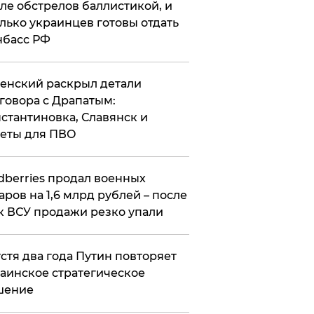
ле обстрелов баллистикой, и
лько украинцев готовы отдать
нбасс РФ
ленский раскрыл детали
говора с Драпатым:
стантиновка, Славянск и
еты для ПВО
ldberries продал военных
аров на 1,6 млрд рублей – после
к ВСУ продажи резко упали
стя два года Путин повторяет
аинское стратегическое
шение