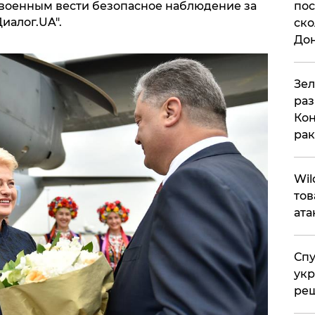
военным вести безопасное наблюдение за
пос
иалог.UA".
ско
До
​Зе
раз
Кон
рак
​Wi
тов
ата
Спу
укр
ре