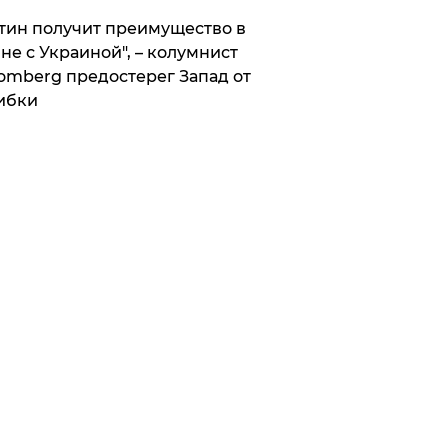
тин получит преимущество в
не с Украиной", – колумнист
omberg предостерег Запад от
ибки