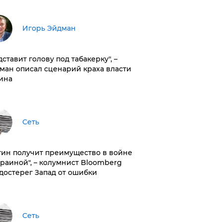
Игорь Эйдман
дставит голову под табакерку", –
ман описал сценарий краха власти
ина
Сеть
тин получит преимущество в войне
краиной", – колумнист Bloomberg
достерег Запад от ошибки
Сеть