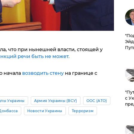
​"По
Эйд
Пут
а, что при нынешней власти, стоящей у
анкций речи быть не может.
о начала
возводить стену
на границе с
"Пу
с У
илы Украины
Армия Украины (ВСУ)
ООС (АТО)
пре
Донбасса
Новости Украины
Терроризм