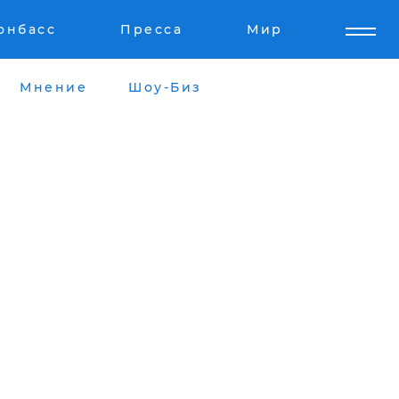
онбасс
Пресса
Мир
Мнение
Шоу-Биз