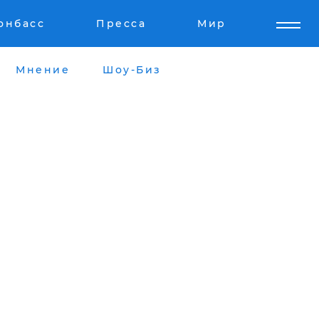
онбасс
Пресса
Мир
Мнение
Шоу-Биз