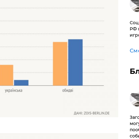
Соц
РФ 
игр
См
Б
Заг
мог
поо
соб