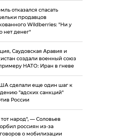
мль отказался спасать
ельки продавцов
кованного Wildberries: "Ни у
о нет денег"
ция, Саудовская Аравия и
истан создали военный союз
примеру НАТО: Иран в гневе
ША сделали еще один шаг к
дению "адских санкций"
тив России
е тот народ", — Соловьев
орбил россиян из-за
говоров о мобилизации