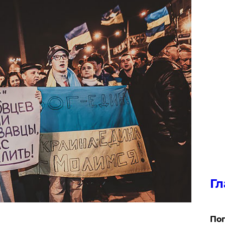
Гл
Поп