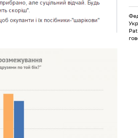
Фед
Укр
Pat
гов