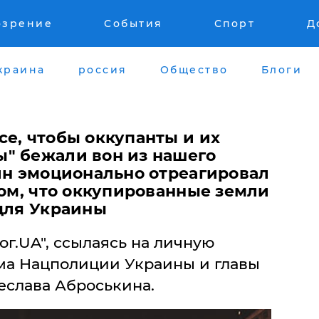
озрение
События
Спорт
Д
краина
россия
Общество
Блоги
е, чтобы оккупанты и их
" бежали вон из нашего
кин эмоционально отреагировал
том, что оккупированные земли
 для Украины
ог.UA", ссылаясь на личную
ама Нацполиции Украины и главы
слава Аброськина.