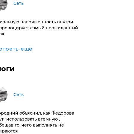
Сеть
иальную напряженность внутри
провоцирует самый неожиданный
ок
отреть ещё
логи
Сеть
ородний объяснил, как Федорова
ут "использовать втемную",
бещав то, чего выполнять не
ираются