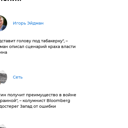
Игорь Эйдман
дставит голову под табакерку", –
ман описал сценарий краха власти
ина
Сеть
тин получит преимущество в войне
краиной", – колумнист Bloomberg
достерег Запад от ошибки