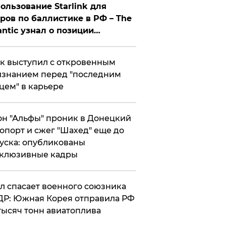
ользование Starlink для
ров по баллистике в РФ – The
antic узнал о позиции
знесмена
к выступил с откровенным
знанием перед "последним
цем" в карьере
н "Альфы" проник в Донецкий
опорт и сжег "Шахед" еще до
уска: опубликованы
склюзивные кадры
ул спасает военного союзника
Р: Южная Корея отправила РФ
тысяч тонн авиатоплива