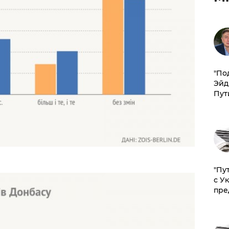
​"По
Эйд
Пут
"Пу
с У
пре