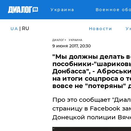
Украина
Военное об
| RU
UA
Новости
У
ДИАЛОГ
УКРАИНА
9 июня 2017, 20:30
"Мы должны делать вс
пособники-"шариковы
Донбасса", - Абрось
на итоги соцпроса о 
вовсе не "потеряны"
Про это сообщает "Диал
страницу в Facebook з
Донецкой полиции Вяче