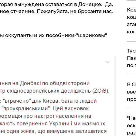
орая вынуждена оставаться в Донецке: "Да,
Кре
ное отчаяние. Пожалуйста, не бросайте нас.
кош
ата
ког
бы оккупанты и их пособники-"шариковы"
Тур
Пак
по 
В С
вве
про
​"Н
оск
раз