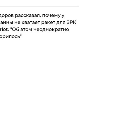
оров рассказал, почему у
аины не хватает ракет для ЗРК
riot: "Об этом неоднократно
орилось"