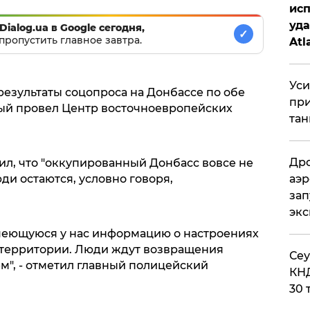
исп
уда
Dialog.ua в Google сегодня,
✓
пропустить главное завтра.
Atl
би
Уси
результаты соцопроса на Донбассе по обе
при
ый провел Центр восточноевропейских
тан
Дро
ил, что "оккупированный Донбасс вовсе не
аэр
ди остаются, условно говоря,
зап
эк
меющуюся у нас информацию о настроениях
 территории. Люди ждут возвращения
​Се
м", - отметил главный полицейский
КНД
30 