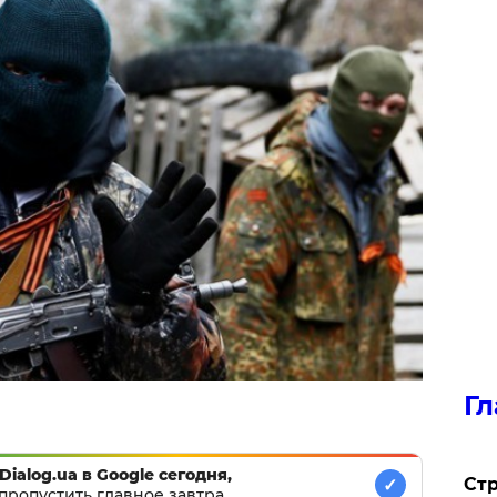
Гл
Dialog.ua в Google сегодня,
Стр
✓
пропустить главное завтра.