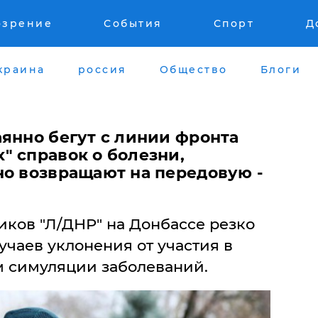
озрение
События
Спорт
Д
краина
россия
Общество
Блоги
янно бегут с линии фронта
" справок о болезни,
но возвращают на передовую -
иков "Л/ДНР" на Донбассе резко
учаев уклонения от участия в
м симуляции заболеваний.