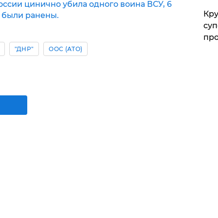
ссии цинично убила одного воина ВСУ, 6
Кр
 были ранены.
суп
про
"ДНР"
ООС (АТО)