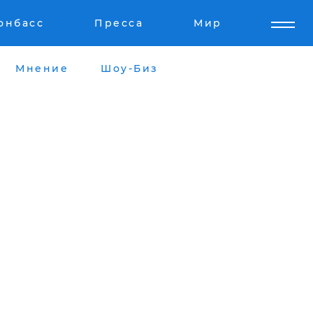
онбасс
Пресса
Мир
Мнение
Шоу-Биз