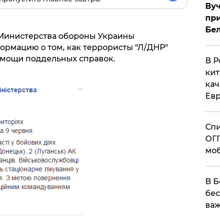
Вуч
при
Бе
 Министерства обороны Украины
ормацию о том, как террористы "Л/ДНР"
омощи поддельных справок.
В Р
кит
кач
Евр
Спи
ОГП
моб
В Б
бес
важ