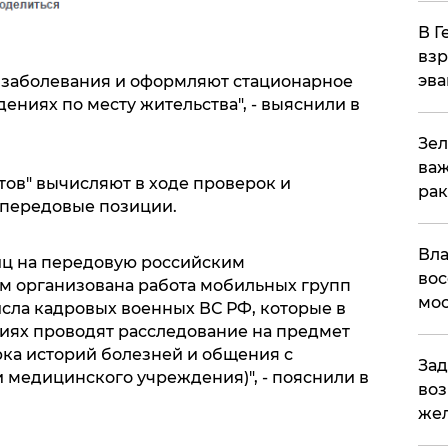
В Г
взр
эва
заболевания и оформляют стационарное
ниях по месту жительства", - выяснили в
Зел
важ
тов" вычисляют в ходе проверок и
рак
 передовые позиции.
Вла
иц на передовую российским
вос
 организована работа мобильных групп
мос
сла кадровых военных ВС РФ, которые в
иях проводят расследование на предмет
ка историй болезней и общения с
Зад
 медицинского учреждения)", - пояснили в
воз
жел