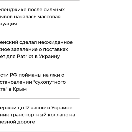
еленджике после сильных
ывов началась массовая
куация
енский сделал неожиданное
ное заявление о поставках
ет для Patriot в Украину
сти РФ пойманы на лжи о
становлении "сухопутного
та" в Крым
ержки до 12 часов: в Украине
ник транспортный коллапс на
езной дороге