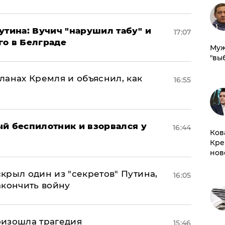
утина: Вучич "нарушил табу" и
17:07
го в Белграде
Муж
"вы
ланах Кремля и объяснил, как
16:55
ый беспилотник и взорвался у
16:44
Ков
Кре
нов
крыл один из "секретов" Путина,
16:05
акончить войну
оизошла трагедия
15:46