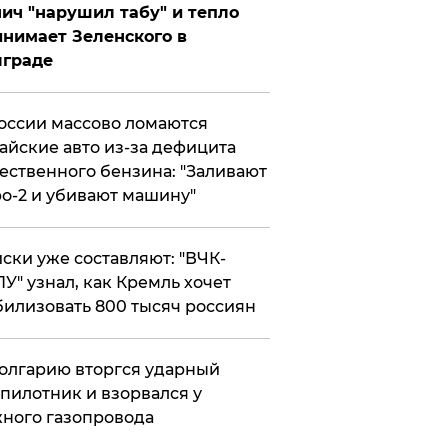
ич "нарушил табу" и тепло
нимает Зеленского в
лграде
оссии массово ломаются
айские авто из-за дефицита
ественного бензина: "Заливают
о-2 и убивают машину"
ски уже составляют: "ВЧК-
У" узнал, как Кремль хочет
илизовать 800 тысяч россиян
олгарию вторгся ударный
пилотник и взорвался у
ного газопровода