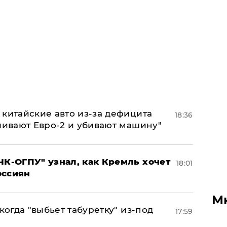
китайские авто из-за дефицита
18:36
ливают Евро-2 и убивают машину"
ЧК-ОГПУ" узнал, как Кремль хочет
18:01
оссиян
М
когда "выбьет табуретку" из-под
17:59