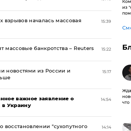
Ком
из 
пом
х взрывов началась массовая
15:39
См
Б
ят массовые банкротства – Reuters
15:22
и новостями из России и
15:17
льше
Жда
нов
нное важное заявление о
14:54
что
t в Украину
о восстановлении "сухопутного
14:14