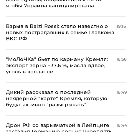
чтобы Украина капитулировала
Взрыв в Balzi Rossi: стало известно о
19:16
новых пострадавших в семье Главкома
ВКС РФ
​"МоЛоЧКа" бьет по карману Кремля:
18:58
экспорт зерна −37,6 %, масла вдвое,
уголь в коллапсе
Дикий рассказал о последней
18:49
неядерной "карте" Кремля, которую
будут активно "разыгрывать"
​Дрон РФ со взрывчаткой в Лейпциге
18:44
заставил Германию срочно укреплять