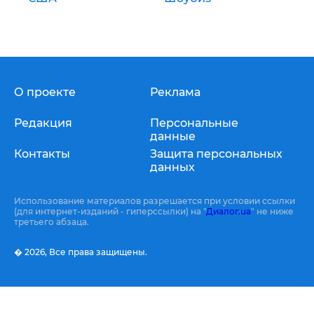
О проекте
Реклама
Редакция
Персональные
данные
Контакты
Защита персональных
данных
Использование материалов разрешается при условии ссылки
(для интернет-изданий - гиперссылки) на "
Диалог.ua
" не ниже
третьего абзаца.
� 2026,
Все права защищены.