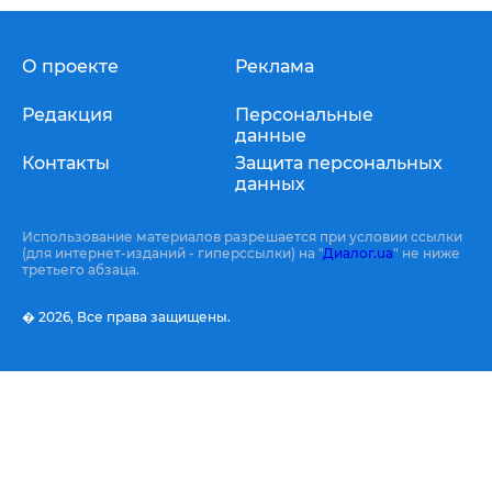
О проекте
Реклама
Редакция
Персональные
данные
Контакты
Защита персональных
данных
Использование материалов разрешается при условии ссылки
(для интернет-изданий - гиперссылки) на "
Диалог.ua
" не ниже
третьего абзаца.
� 2026,
Все права защищены.