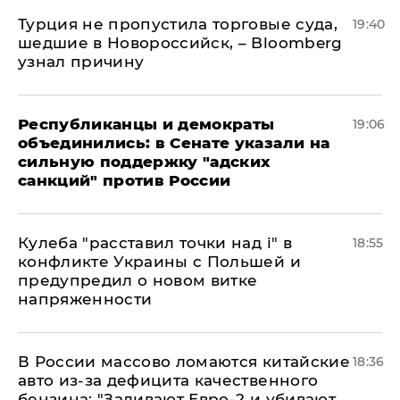
Турция не пропустила торговые суда,
19:40
шедшие в Новороссийск, – Bloomberg
узнал причину
Республиканцы и демократы
19:06
объединились: в Сенате указали на
сильную поддержку "адских
санкций" против России
Кулеба "расставил точки над і" в
18:55
конфликте Украины с Польшей и
предупредил о новом витке
напряженности
В России массово ломаются китайские
18:36
авто из-за дефицита качественного
бензина: "Заливают Евро-2 и убивают