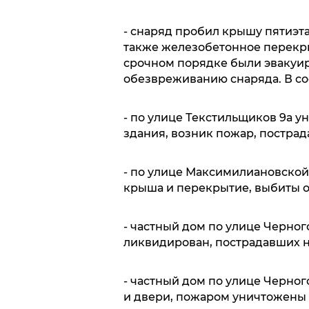
- снаряд пробил крышу пятиэта
также железобетонное перекры
срочном порядке были эвакуир
обезвреживанию снаряда. В со
- по улице Текстильщиков 9а 
здания, возник пожар, пострад
- по улице Максимилиановской 
крыша и перекрытие, выбиты о
- частный дом по улице Черно
ликвидирован, пострадавших н
- частный дом по улице Черног
и двери, пожаром уничтожены 