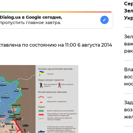
Сер
Зел
Dialog.ua в Google сегодня,
Ук
✓
пропустить главное завтра.
Зел
важ
авлена по состоянию на 11:00 6 августа 2014
рак
Вла
вос
мос
Зад
воз
жел