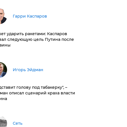
Гарри Каспаров
ет ударить ракетами: Каспаров
вал следующую цель Путина после
аины
Игорь Эйдман
дставит голову под табакерку", –
ман описал сценарий краха власти
ина
Сеть