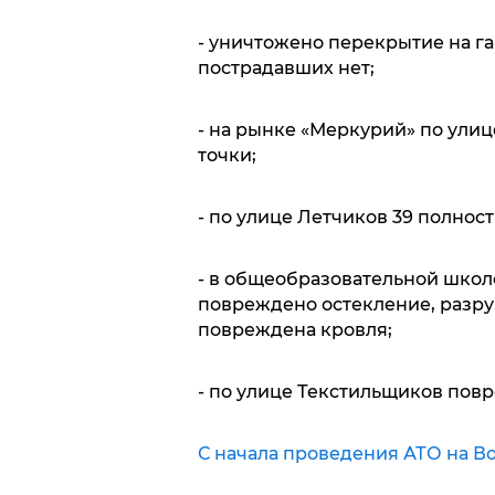
- уничтожено перекрытие на га
пострадавших нет;
- на рынке «Меркурий» по улиц
точки;
- по улице Летчиков 39 полнос
- в общеобразовательной школе
повреждено остекление, разру
повреждена кровля;
- по улице Текстильщиков повр
С начала проведения АТО на В