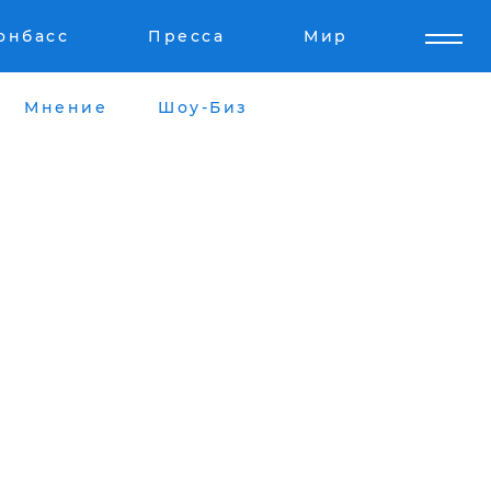
онбасс
Пресса
Мир
Мнение
Шоу-Биз