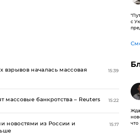
"Пу
с У
пре
См
Б
х взрывов началась массовая
15:39
ят массовые банкротства – Reuters
15:22
Жда
нов
что
и новостями из России и
15:17
льше