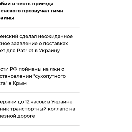
бии в честь приезда
енского прозвучал гимн
раины
енский сделал неожиданное
ное заявление о поставках
ет для Patriot в Украину
сти РФ пойманы на лжи о
становлении "сухопутного
та" в Крым
ержки до 12 часов: в Украине
ник транспортный коллапс на
езной дороге