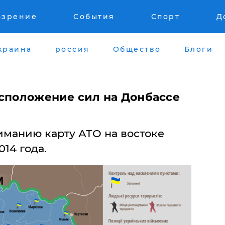
озрение
События
Спорт
Д
краина
россия
Общество
Блоги
асположение сил на Донбассе
манию карту АТО на востоке
014 года.