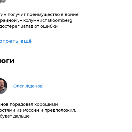
тин получит преимущество в войне
краиной", – колумнист Bloomberg
достерег Запад от ошибки
отреть ещё
логи
Олег Жданов
нов порадовал хорошими
остями из России и предположил,
 будет дальше