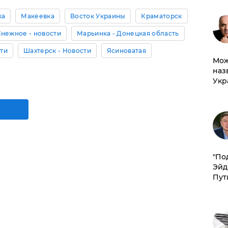
ка
Макеевка
Восток Украины
Краматорск
Снежное - новости
Марьинка - Донецкая область
сти
Шахтерск - Новости
Ясиноватая
Мож
наз
Укр
​"По
Эйд
Пут