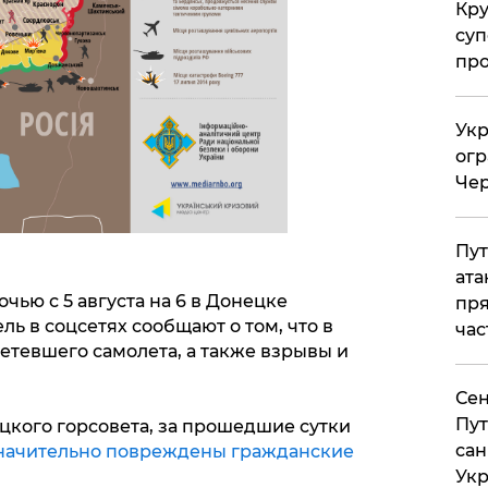
Кр
суп
про
Укр
огр
Чер
Пут
ата
очью с 5 августа на 6 в Донецке
пря
ль в соцсетях сообщают о том, что в
час
етевшего самолета, а также взрывы и
Сен
Пут
кого горсовета, за прошедшие сутки
сан
начительно повреждены гражданские
Укр