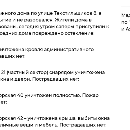
жного дома по улице Текстильщиков 8, а
Мад
тие и не разорвался. Жители дома в
по 
ованы, сегодня утром саперы приступили к
и А
седних дома повреждено остекление;
уничтожена кровля административного
авших нет;
21 (частный сектор) снарядом уничтожена
кна и двери. Пострадавших нет;
горская 40 уничтожен полностью. Пожар
ет;
орская 42 – уничтожена крыша, выбиты окна
личные вещи и мебель. Пострадавших нет;