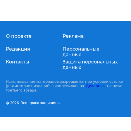
О проекте
Реклама
Редакция
Персональные
данные
Контакты
Защита персональных
данных
Использование материалов разрешается при условии ссылки
(для интернет-изданий - гиперссылки) на "
Диалог.ua
" не ниже
третьего абзаца.
� 2026,
Все права защищены.