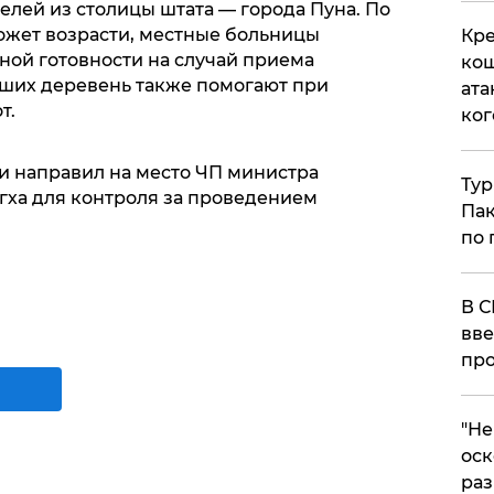
телей из столицы штата — города Пуна. По
может возрасти, местные больницы
Кре
ой готовности на случай приема
кош
ших деревень также помогают при
ата
т.
ког
 направил на место ЧП министра
Тур
гха для контроля за проведением
Пак
по 
В С
вве
про
​"Н
оск
раз