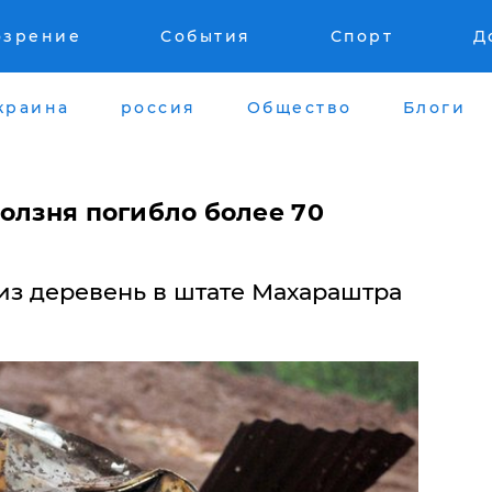
озрение
События
Спорт
Д
краина
россия
Общество
Блоги
ползня погибло более 70
из деревень в штате Махараштра