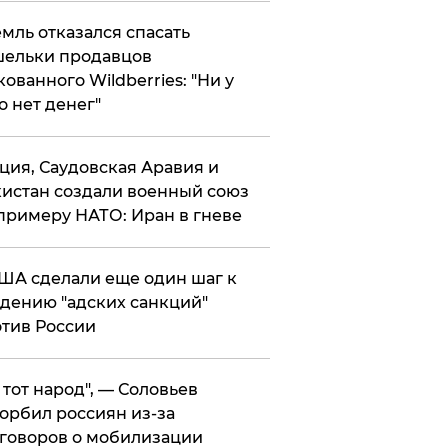
мль отказался спасать
ельки продавцов
кованного Wildberries: "Ни у
о нет денег"
ция, Саудовская Аравия и
истан создали военный союз
примеру НАТО: Иран в гневе
ША сделали еще один шаг к
дению "адских санкций"
тив России
е тот народ", — Соловьев
орбил россиян из-за
говоров о мобилизации