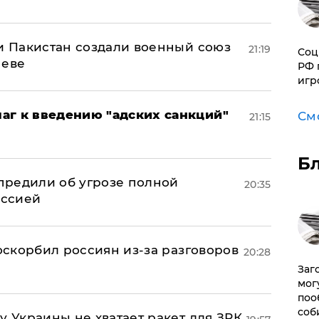
 и Пакистан создали военный союз
21:19
Соц
неве
РФ 
игр
аг к введению "адских санкций"
См
21:15
Б
предили об угрозе полной
20:35
оссией
 оскорбил россиян из-за разговоров
20:28
Заг
мог
поо
соб
у Украины не хватает ракет для ЗРК