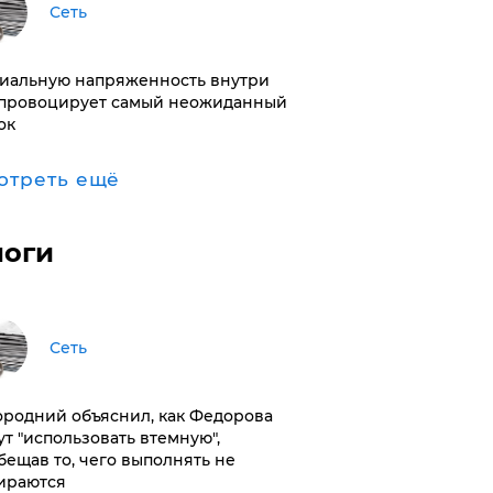
Сеть
иальную напряженность внутри
провоцирует самый неожиданный
ок
отреть ещё
логи
Сеть
ородний объяснил, как Федорова
ут "использовать втемную",
бещав то, чего выполнять не
ираются