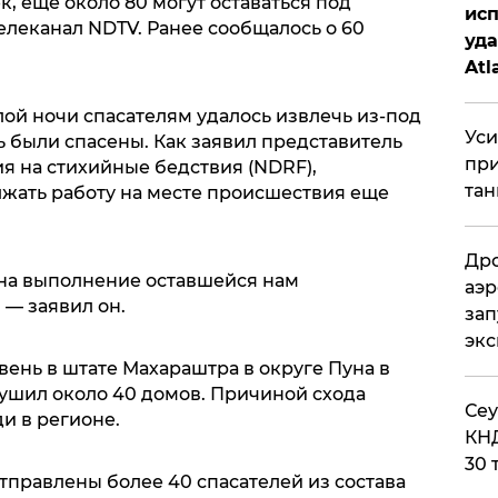
к, еще около 80 могут оставаться под
исп
телеканал NDTV. Ранее сообщалось о 60
уда
Atl
би
ой ночи спасателям удалось извлечь из-под
Уси
мь были спасены. Как заявил представитель
при
я на стихийные бедствия (NDRF),
тан
жать работу на месте происшествия еще
Дро
 на выполнение оставшейся нам
аэр
 — заявил он.
зап
эк
ень в штате Махараштра в округе Пуна в
рушил около 40 домов. Причиной схода
​Се
и в регионе.
КНД
30 
тправлены более 40 спасателей из состава