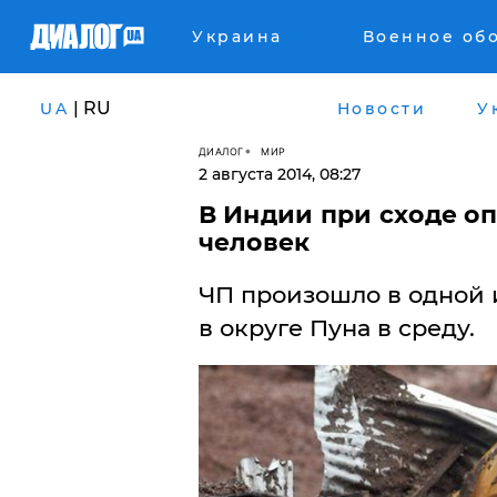
Украина
Военное об
| RU
UA
Новости
У
ДИАЛОГ
МИР
2 августа 2014, 08:27
​В Индии при сходе о
человек
ЧП произошло в одной 
в округе Пуна в среду.