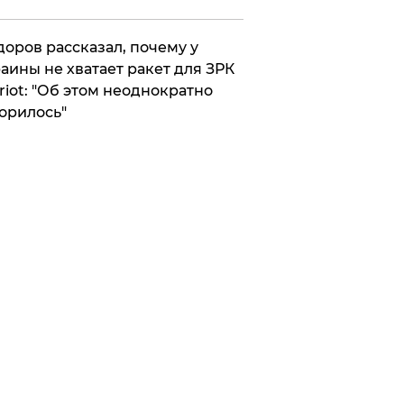
оров рассказал, почему у
аины не хватает ракет для ЗРК
riot: "Об этом неоднократно
орилось"