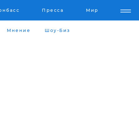
онбасс
Пресса
Мир
Мнение
Шоу-Биз