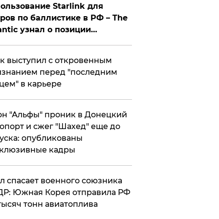
ользование Starlink для
ров по баллистике в РФ – The
antic узнал о позиции
знесмена
к выступил с откровенным
знанием перед "последним
цем" в карьере
н "Альфы" проник в Донецкий
опорт и сжег "Шахед" еще до
уска: опубликованы
склюзивные кадры
ул спасает военного союзника
Р: Южная Корея отправила РФ
тысяч тонн авиатоплива