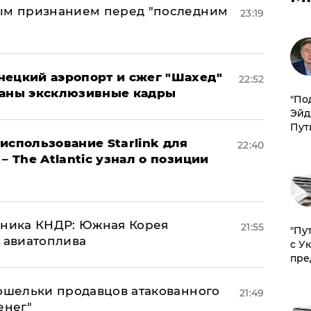
ным признанием перед "последним
23:19
нецкий аэропорт и сжег "Шахед"
22:52
ваны эксклюзивные кадры
​"По
Эйд
Пут
использование Starlink для
22:40
– The Atlantic узнал о позиции
юзника КНДР: Южная Корея
21:55
"Пу
н авиатоплива
с У
пре
кошельки продавцов атакованного
21:49
енег"