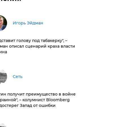
Игорь Эйдман
дставит голову под табакерку", –
ман описал сценарий краха власти
ина
Сеть
тин получит преимущество в войне
краиной", – колумнист Bloomberg
достерег Запад от ошибки