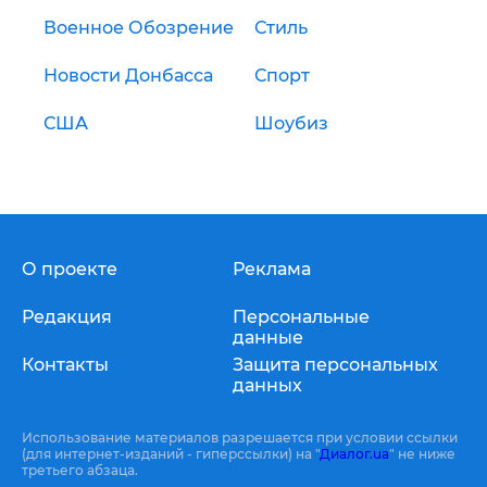
Военное Обозрение
Стиль
Новости Донбасса
Спорт
США
Шоубиз
О проекте
Реклама
Редакция
Персональные
данные
Контакты
Защита персональных
данных
Использование материалов разрешается при условии ссылки
(для интернет-изданий - гиперссылки) на "
Диалог.ua
" не ниже
третьего абзаца.