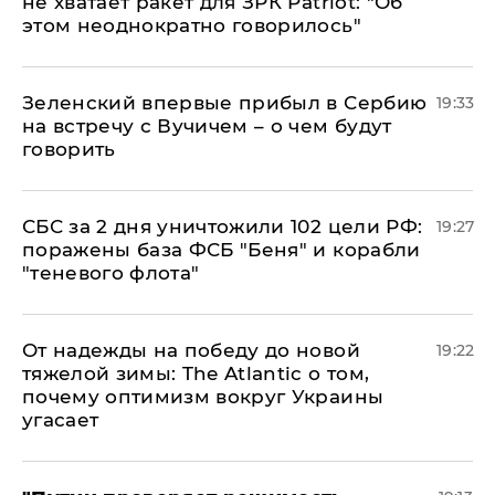
не хватает ракет для ЗРК Patriot: "Об
этом неоднократно говорилось"
Зеленский впервые прибыл в Сербию
19:33
на встречу с Вучичем – о чем будут
говорить
СБС за 2 дня уничтожили 102 цели РФ:
19:27
поражены база ФСБ "Беня" и корабли
"теневого флота"
От надежды на победу до новой
19:22
тяжелой зимы: The Atlantic о том,
почему оптимизм вокруг Украины
угасает