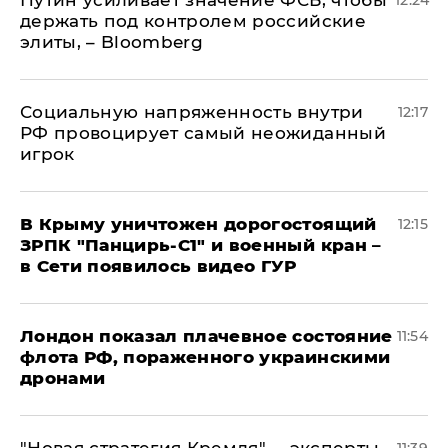
Путин усиливает значение ФСБ, чтобы
12:24
держать под контролем российские
элиты, – Bloomberg
Социальную напряженность внутри
12:17
РФ провоцирует самый неожиданный
игрок
В Крыму уничтожен дорогостоящий
12:15
ЗРПК "Панцирь-С1" и военный кран –
в Сети появилось видео ГУР
Лондон показал плачевное состояние
11:54
флота РФ, пораженного украинскими
дронами