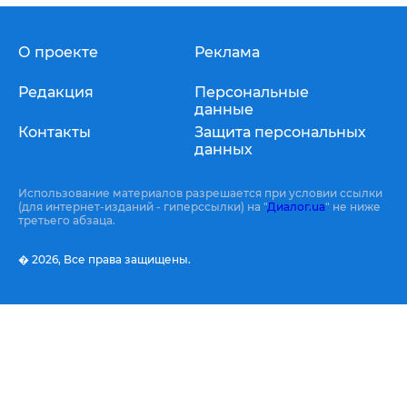
О проекте
Реклама
Редакция
Персональные
данные
Контакты
Защита персональных
данных
Использование материалов разрешается при условии ссылки
(для интернет-изданий - гиперссылки) на "
Диалог.ua
" не ниже
третьего абзаца.
� 2026,
Все права защищены.