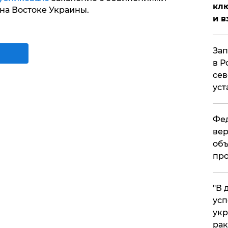
клю
на Востоке Украины.
и в
Зап
в Р
сев
уст
Фед
вер
объ
про
​"В
усп
укр
рак