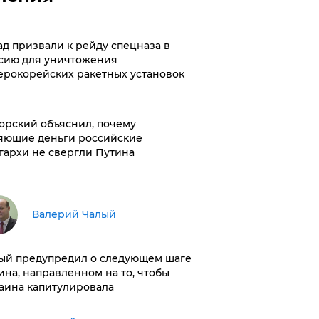
ад призвали к рейду спецназа в
сию для уничтожения
ерокорейских ракетных установок
орский объяснил, почему
яющие деньги российские
гархи не свергли Путина
Валерий Чалый
ый предупредил о следующем шаге
ина, направленном на то, чтобы
аина капитулировала