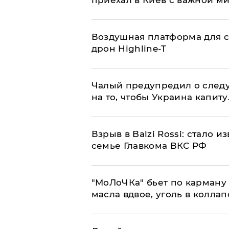
приехал в Киев с важной м
Воздушная платформа для с
дрон Highline-T
Чалый предупредил о след
на то, чтобы Украина капит
Взрыв в Balzi Rossi: стало 
семье Главкома ВКС РФ
​"МоЛоЧКа" бьет по карману 
масла вдвое, уголь в коллап