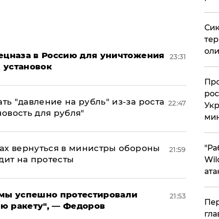
Сик
тер
оли
пецназа в Россию для уничтожения
23:31
 установок
​Пр
рос
ь "давление на рубль" из-за роста
22:47
Укр
новость для рубля"
ми
ах вернуться в министры обороны
"Ра
21:59
дит на протесты
Wil
ата
я мы успешно протестировали
21:53
Пер
ю ракету", — Федоров
гла