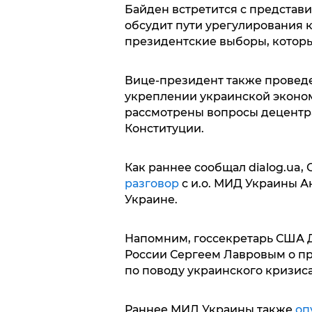
Байден встретится с представ
обсудит пути урегулирования 
президентские выборы, которы
Вице-президент также проведе
укреплении украинской эконом
рассмотрены вопросы децентра
Конституции.
Как раннее сообщал dialog.ua,
разговор
с и.о. МИД Украины А
Украине.
Напомним, госсекретарь США
России Сергеем Лавровым о п
по поводу украинского кризиса
Раннее МИД Украины также
оп