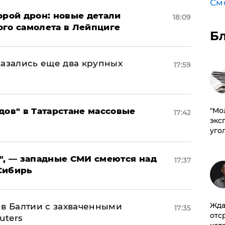
См
орой дрон: новые детали
18:09
ого самолета в Лейпциге
Б
тказались еще два крупных
17:59
дов" в Татарстане массовые
​"М
17:42
эксп
уго
", — западные СМИ смеются над
17:37
Сибирь
Жда
 в Балтии с захваченными
17:35
отс
uters