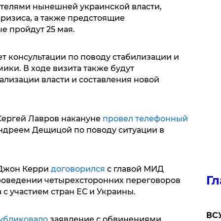
ителями нынешней украинской власти,
кризиса, а также предстоящие
е пройдут 25 мая.
т консультации по поводу стабилизации и
ики. В ходе визита также будут
лизации власти и составления новой
 Сергей Лавров накануне
провел телефонный
ндреем Дещицой по поводу ситуации в
 Джон Керри
договорился
с главой МИД
Гл
роведении четырехсторонних переговоров
 с участием стран ЕС и Украины.
ВСУ
убликовало
заявление с обвинениями