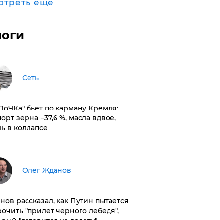
отреть ещё
логи
Сеть
оЛоЧКа" бьет по карману Кремля:
орт зерна −37,6 %, масла вдвое,
ль в коллапсе
Олег Жданов
нов рассказал, как Путин пытается
рочить "прилет черного лебедя",