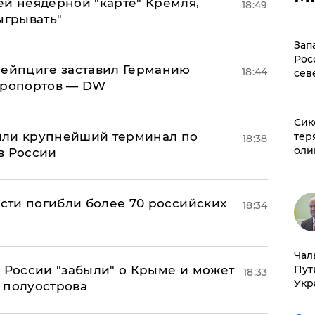
ей неядерной "карте" Кремля,
18:49
ыгрывать"
Зап
Рос
 Лейпциге заставил Германию
18:44
сев
эропортов — DW
Сик
или крупнейший терминал по
тер
18:38
оли
в России
асти погибли более 70 российских
18:34
Чал
в России "забыли" о Крыме и может
Пут
18:33
Укр
т полуострова