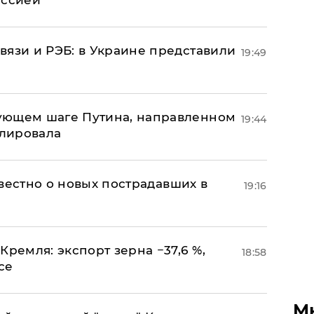
иссией
вязи и РЭБ: в Украине представили
19:49
ующем шаге Путина, направленном
19:44
улировала
известно о новых пострадавших в
19:16
Кремля: экспорт зерна −37,6 %,
18:58
се
М