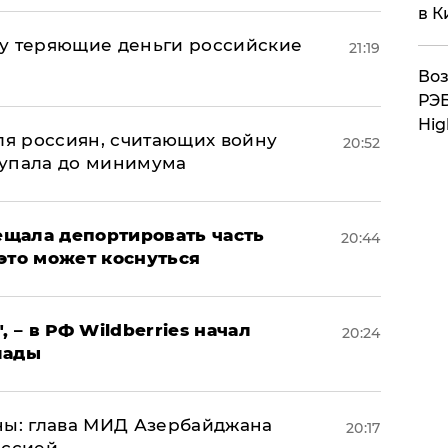
в К
му теряющие деньги российские
21:19
а
Воз
РЭБ
Hig
оля россиян, считающих войну
20:52
 упала до минимума
щала депортировать часть
20:44
это может коснуться
, – в РФ Wildberries начал
20:24
лады
ны: глава МИД Азербайджана
20:17