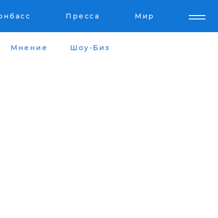
онбасс
Пресса
Мир
Мнение
Шоу-Биз