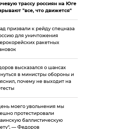
чевую трассу россиян на Юге
зрывают "все, что движется"
ад призвали к рейду спецназа
оссию для уничтожения
ерокорейских ракетных
ановок
оров высказался о шансах
нуться в министры обороны и
яснил, почему не выходит на
тесты
 день моего увольнения мы
ешно протестировали
аинскую баллистическую
ету", — Федоров