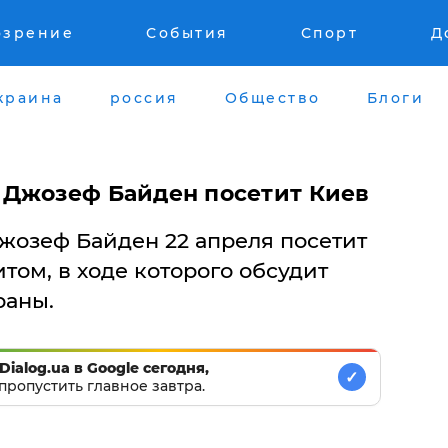
озрение
События
Спорт
Д
краина
россия
Общество
Блоги
 Джозеф Байден посетит Киев
озеф Байден 22 апреля посетит
том, в ходе которого обсудит
раны.
Dialog.ua в Google сегодня,
✓
пропустить главное завтра.