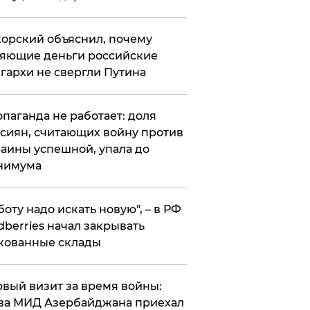
орский объяснил, почему
яющие деньги российские
гархи не свергли Путина
опаганда не работает: доля
сиян, считающих войну против
аины успешной, упала до
нимума
боту надо искать новую", – в РФ
dberries начал закрывать
кованные склады
вый визит за время войны:
ва МИД Азербайджана приехал