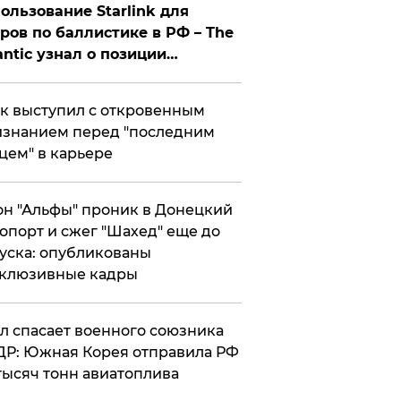
ользование Starlink для
ров по баллистике в РФ – The
antic узнал о позиции
знесмена
к выступил с откровенным
знанием перед "последним
цем" в карьере
н "Альфы" проник в Донецкий
опорт и сжег "Шахед" еще до
уска: опубликованы
склюзивные кадры
ул спасает военного союзника
Р: Южная Корея отправила РФ
тысяч тонн авиатоплива