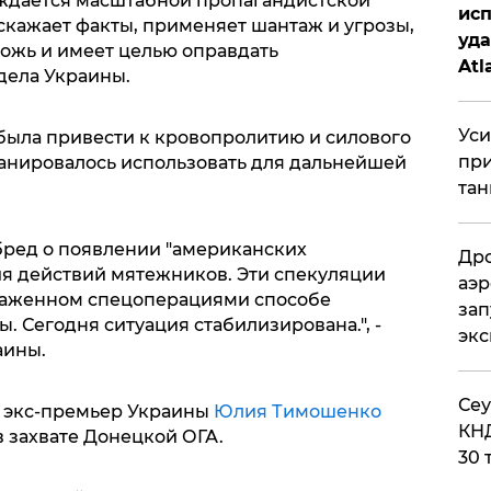
ждается масштабной пропагандистской
исп
скажает факты, применяет шантаж и угрозы,
уда
ожь и имеет целью оправдать
Atl
дела Украины.
би
Уси
ыла привести к кровопролитию и силового
при
ланировалось использовать для дальнейшей
тан
бред о появлении "американских
Дро
я действий мятежников. Эти спекуляции
аэр
ораженном спецоперациями способе
зап
 Сегодня ситуация стабилизирована.", -
эк
аины.
​Се
, экс-премьер Украины
Юлия Тимошенко
КНД
в захвате Донецкой ОГА.
30 