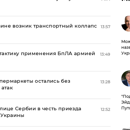
раине возник транспортный коллапс
13:57
Мож
наз
 тактику применения БпЛА армией
Укр
13:49
пермаркеты остались без
13:28
 атак
​"По
Эйд
Пут
олице Сербии в честь приезда
12:52
 Украины