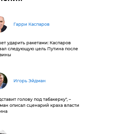
Гарри Каспаров
ет ударить ракетами: Каспаров
вал следующую цель Путина после
аины
Игорь Эйдман
дставит голову под табакерку", –
ман описал сценарий краха власти
ина