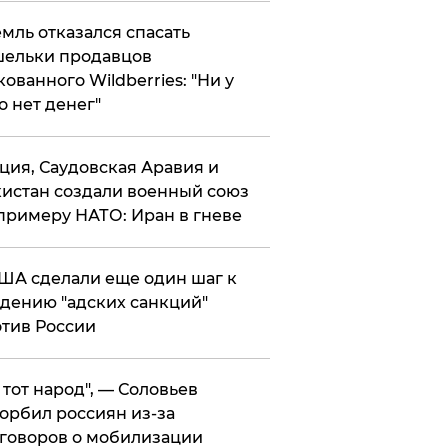
мль отказался спасать
ельки продавцов
кованного Wildberries: "Ни у
о нет денег"
ция, Саудовская Аравия и
истан создали военный союз
примеру НАТО: Иран в гневе
ША сделали еще один шаг к
дению "адских санкций"
тив России
е тот народ", — Соловьев
орбил россиян из-за
говоров о мобилизации