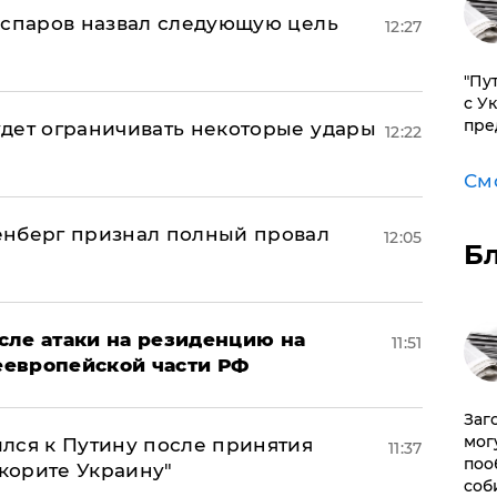
аспаров назвал следующую цель
12:27
"Пу
с У
пре
дет ограничивать некоторые удары
12:22
См
енберг признал полный провал
12:05
Б
сле атаки на резиденцию на
11:51
неевропейской части РФ
Заг
мог
лся к Путину после принятия
11:37
поо
окорите Украину"
соб