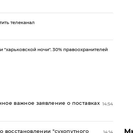
тить телеканал
 "харьковской ночи". 30% правоохранителей
ное важное заявление о поставках
14:54
М
о восстановлении "сухопутного
14:14