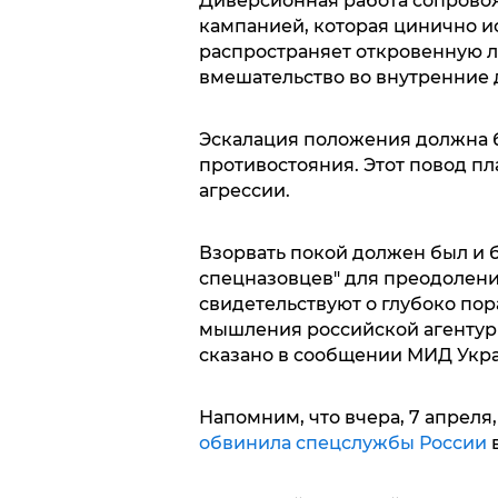
Диверсионная работа сопрово
кампанией, которая цинично и
распространяет откровенную л
вмешательство во внутренние 
Эскалация положения должна б
противостояния. Этот повод п
агрессии.
Взорвать покой должен был и 
спецназовцев" для преодолени
свидетельствуют о глубоко п
мышления российской агентуры.
сказано в сообщении МИД Укр
Напомним, что вчера, 7 апреля
обвинила спецслужбы России