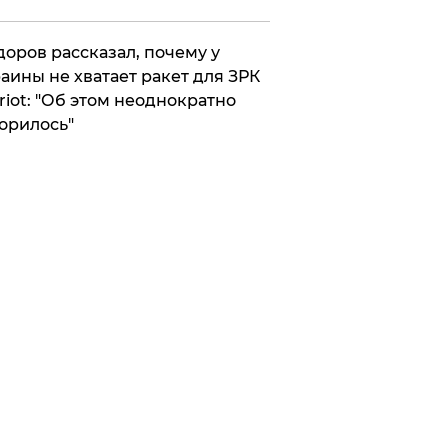
оров рассказал, почему у
аины не хватает ракет для ЗРК
riot: "Об этом неоднократно
орилось"