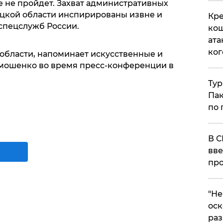
 не пройдет. Захват административных
цкой области инспирированы извне и
Кре
спецслужб России.
кош
ата
ког
 области, напоминает искусственные и
Тимошенко во время пресс-конференции в
Тур
Пак
по 
В С
вве
про
​"Н
оск
раз