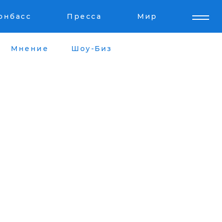
онбасс
Пресса
Мир
Мнение
Шоу-Биз