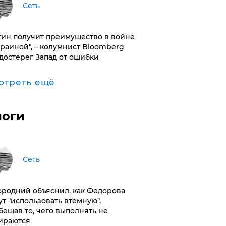
Сеть
тин получит преимущество в войне
краиной", – колумнист Bloomberg
достерег Запад от ошибки
отреть ещё
логи
Сеть
ородний объяснил, как Федорова
ут "использовать втемную",
бещав то, чего выполнять не
ираются