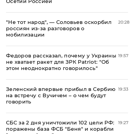
Осетии Россией
​"Не тот народ", — Соловьев оскорбил
20:28
россиян из-за разговоров о
мобилизации
Федоров рассказал, почему у Украины
19:57
не хватает ракет для ЗРК Patriot: "Об
этом неоднократно говорилось"
Зеленский впервые прибыл в Сербию
19:33
на встречу с Вучичем – о чем будут
говорить
СБС за 2 дня уничтожили 102 цели РФ:
19:27
поражены база ФСБ "Беня" и корабли