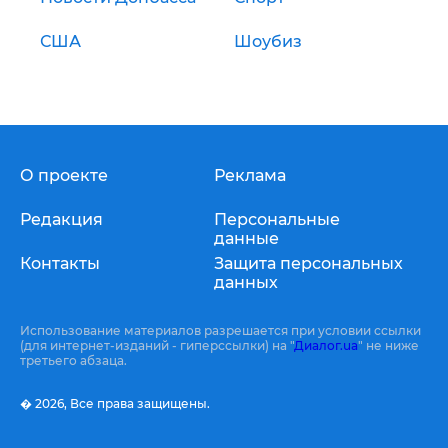
США
Шоубиз
О проекте
Реклама
Редакция
Персональные
данные
Контакты
Защита персональных
данных
Использование материалов разрешается при условии ссылки
(для интернет-изданий - гиперссылки) на "
Диалог.ua
" не ниже
третьего абзаца.
� 2026,
Все права защищены.