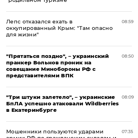
"родильном туризме"
Лепс отказался ехать в
08:59
оккупированный Крым: "Там опасно
для жизни"
"Прятаться поздно", – украинский
08:50
пранкер Вольнов проник на
совещание Минобороны РФ с
представителями ВПК
"Три штуки залетело", – украинские
08:09
БпЛА успешно атаковали Wildberries
в Екатеринбурге
Мошенники пользуются ударами
07:35