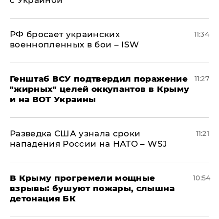
с Украиной
РФ бросает украинских
11:34
военнопленных в бои – ISW
Генштаб ВСУ подтвердил поражение
11:27
"жирных" целей оккупантов в Крыму
и на ВОТ Украины
Разведка США узнала сроки
11:21
нападения России на НАТО – WSJ
В Крыму прогремели мощные
10:54
взрывы: бушуют пожары, слышна
детонация БК