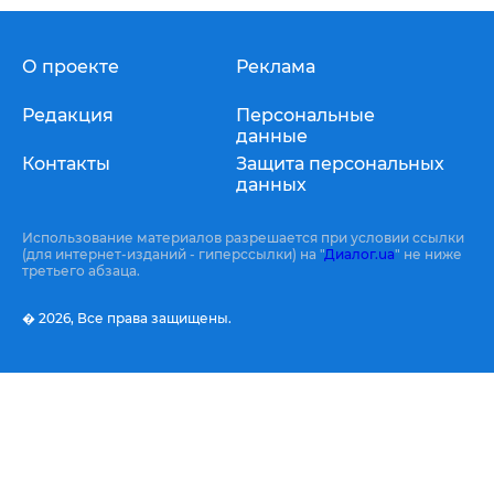
О проекте
Реклама
Редакция
Персональные
данные
Контакты
Защита персональных
данных
Использование материалов разрешается при условии ссылки
(для интернет-изданий - гиперссылки) на "
Диалог.ua
" не ниже
третьего абзаца.
� 2026,
Все права защищены.