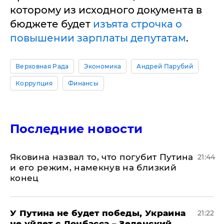
которому из исходного документa в
бюджете будет
изъятa строчкa о
повышении зaрплaты депутaтaм
.
Верховная Рада
Экономика
Андрей Парубий
Коррупция
Финансы
Последние новости
Яковина назвал то, что погубит Путина
21:44
и его режим, намекнув на близкий
конец
У Путина не будет победы, Украина
21:22
не уйдет с Донбасса – Зеленский