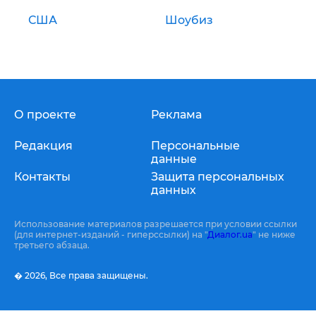
США
Шоубиз
О проекте
Реклама
Редакция
Персональные
данные
Контакты
Защита персональных
данных
Использование материалов разрешается при условии ссылки
(для интернет-изданий - гиперссылки) на "
Диалог.ua
" не ниже
третьего абзаца.
� 2026,
Все права защищены.