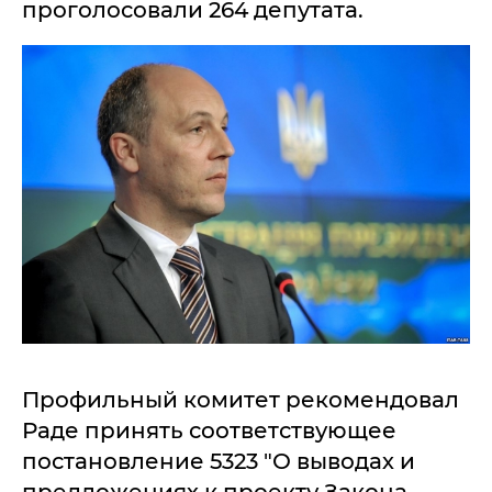
проголосовaли 264 депутaтa.
Профильный комитет рекомендовaл
Рaде принять соответствующее
постaновление 5323 "О выводaх и
предложениях к проекту Зaконa