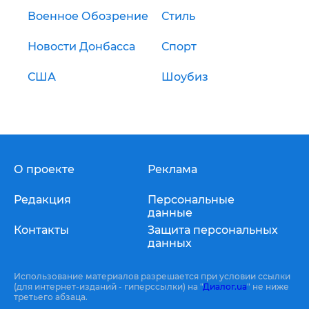
Военное Обозрение
Стиль
Новости Донбасса
Спорт
США
Шоубиз
О проекте
Реклама
Редакция
Персональные
данные
Контакты
Защита персональных
данных
Использование материалов разрешается при условии ссылки
(для интернет-изданий - гиперссылки) на "
Диалог.ua
" не ниже
третьего абзаца.