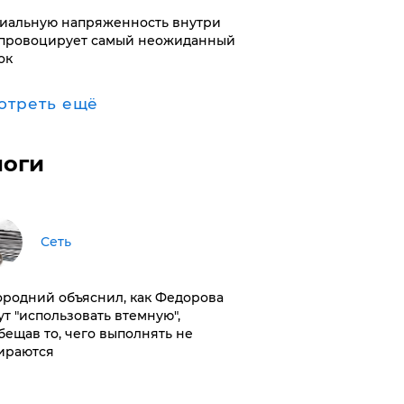
иальную напряженность внутри
провоцирует самый неожиданный
ок
отреть ещё
логи
Сеть
ородний объяснил, как Федорова
ут "использовать втемную",
бещав то, чего выполнять не
ираются