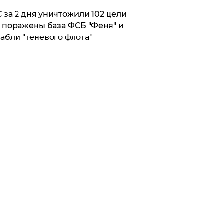
 за 2 дня уничтожили 102 цели
 поражены база ФСБ "Феня" и
абли "теневого флота"