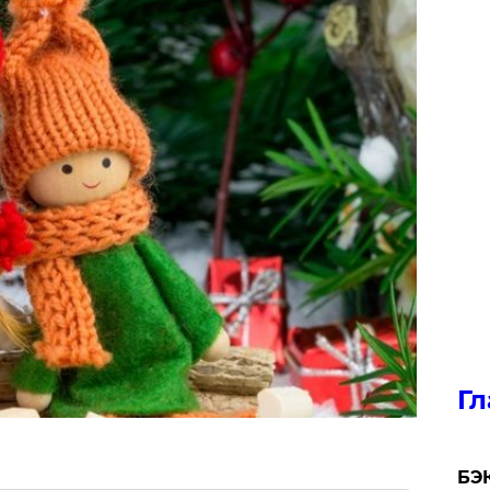
Гл
​БЭ