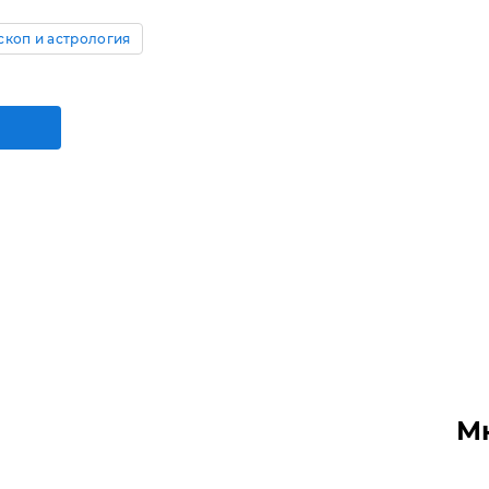
скоп и астрология
М