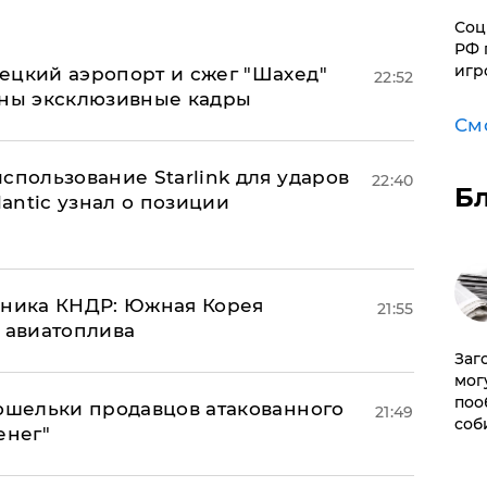
Соц
РФ 
игр
ецкий аэропорт и сжег "Шахед"
22:52
аны эксклюзивные кадры
См
спользование Starlink для ударов
22:40
Б
lantic узнал о позиции
юзника КНДР: Южная Корея
21:55
н авиатоплива
Заг
мог
поо
кошельки продавцов атакованного
21:49
соб
енег"