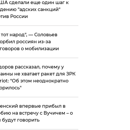
ША сделали еще один шаг к
дению "адских санкций"
тив России
е тот народ", — Соловьев
орбил россиян из-за
говоров о мобилизации
оров рассказал, почему у
аины не хватает ракет для ЗРК
riot: "Об этом неоднократно
орилось"
енский впервые прибыл в
бию на встречу с Вучичем – о
 будут говорить