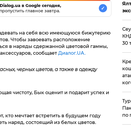
Ял
Dialog.ua в Google сегодня,
✓
эк
пропустить главное завтра.
​Се
надевать на себя всю имеющуюся бижутерию
КНД
етов. Чтобы завоевать расположение
30 
еться в наряды сдержанной цветовой гаммы,
аксессуаров, сообщает
Диалог.UA.
Кре
кош
асных, черных цветов, а также в одежду
ата
ког
щая чистоту, Бык оценит и подарит успех и
Тур
Пак
по 
от, кто мечтает встретить в будущем году
ть наряд, состоящий из белых цветов.