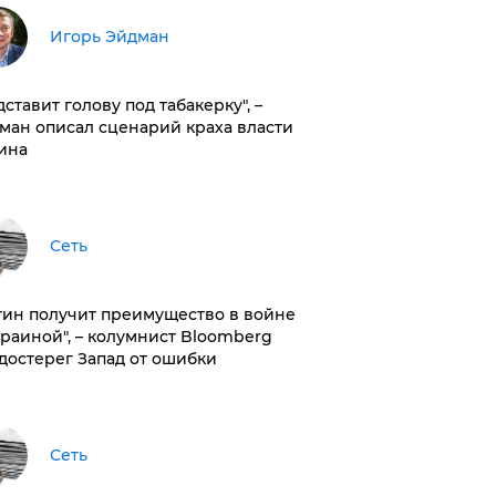
Игорь Эйдман
дставит голову под табакерку", –
ман описал сценарий краха власти
ина
Сеть
тин получит преимущество в войне
краиной", – колумнист Bloomberg
достерег Запад от ошибки
Сеть