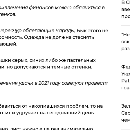
В С
привлечения финансов можно облачиться в
вве
тенков.
про
и чересчур облегающие наряды
, Бык этого не
​"Н
кромность. Одежда не должна стеснять
оск
ающей.
раз
ашки серых, синих либо же пастельных
Фед
и, но допускаются и темные оттенки.
Укр
Pat
ечения удачи в 2021 году советуют провести
гов
Зел
бавиться от накопившихся проблем, то на
готит и удручает на сегодняшний день.
Сер
чем
сано, лист нужно еще раз внимательно