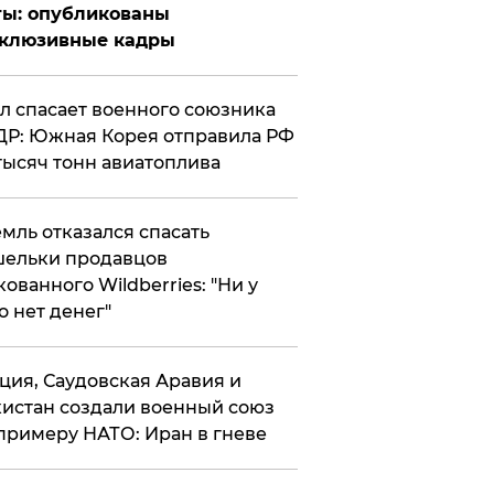
ты: опубликованы
склюзивные кадры
ул спасает военного союзника
Р: Южная Корея отправила РФ
тысяч тонн авиатоплива
мль отказался спасать
ельки продавцов
кованного Wildberries: "Ни у
о нет денег"
ция, Саудовская Аравия и
истан создали военный союз
примеру НАТО: Иран в гневе