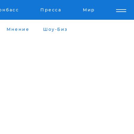
онбасс
Пресса
Мир
Мнение
Шоу-Биз