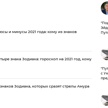
​"По
Эйд
сы и минусы 2021 года: кому из знаков
Пут
тыре знака Зодиака: гороскоп на 2021 год, кому
"Пу
с У
пре
 знаков Зодиака, которых сразят стрелы Амура