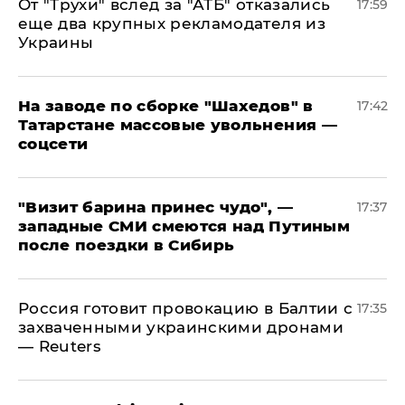
От "Трухи" вслед за "АТБ" отказались
17:59
еще два крупных рекламодателя из
Украины
На заводе по сборке "Шахедов" в
17:42
Татарстане массовые увольнения —
соцсети
"Визит барина принес чудо", —
17:37
западные СМИ смеются над Путиным
после поездки в Сибирь
​Россия готовит провокацию в Балтии с
17:35
захваченными украинскими дронами
— Reuters