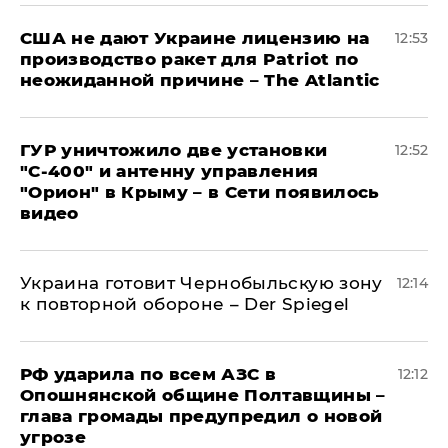
США не дают Украине лицензию на
12:53
производство ракет для Patriot по
неожиданной причине – The Atlantic
ГУР уничтожило две установки
12:52
"С‑400" и антенну управления
"Орион" в Крыму – в Сети появилось
видео
Украина готовит Чернобыльскую зону
12:14
к повторной обороне – Der Spiegel
РФ ударила по всем АЗС в
12:12
Опошнянской общине Полтавщины –
глава громады предупредил о новой
угрозе