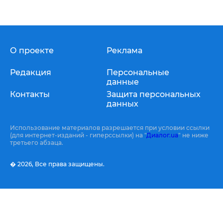
О проекте
Реклама
Редакция
Персональные
данные
Контакты
Защита персональных
данных
Использование материалов разрешается при условии ссылки
(для интернет-изданий - гиперссылки) на "
Диалог.ua
" не ниже
третьего абзаца.
� 2026,
Все права защищены.