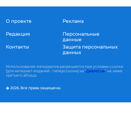
О проекте
Реклама
Редакция
Персональные
данные
Контакты
Защита персональных
данных
Использование материалов разрешается при условии ссылки
(для интернет-изданий - гиперссылки) на "
Диалог.ua
" не ниже
третьего абзаца.
� 2026,
Все права защищены.