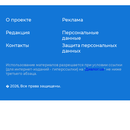
О проекте
Реклама
Редакция
Персональные
данные
Контакты
Защита персональных
данных
Использование материалов разрешается при условии ссылки
(для интернет-изданий - гиперссылки) на "
Диалог.ua
" не ниже
третьего абзаца.
� 2026,
Все права защищены.