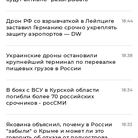
​Дрон РФ со взрывчаткой в Лейпциге
18:44
заставил Германию срочно укреплять
защиту аэропортов — DW
Украинские дроны остановили
18:38
крупнейший терминал по перевалке
пищевых грузов в России
В боях с ВСУ в Курской области
18:34
погибли более 70 российских
срочников - росСМИ
Яковина объяснил, почему в России
18:33
"забыли" о Крыме и может ли это
говорить об отказе от полуострова