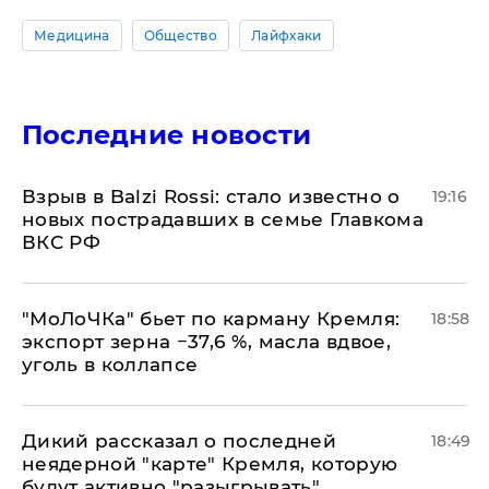
Медицина
Общество
Лайфхаки
Последние новости
Взрыв в Balzi Rossi: стало известно о
19:16
новых пострадавших в семье Главкома
ВКС РФ
​"МоЛоЧКа" бьет по карману Кремля:
18:58
экспорт зерна −37,6 %, масла вдвое,
уголь в коллапсе
Дикий рассказал о последней
18:49
неядерной "карте" Кремля, которую
будут активно "разыгрывать"