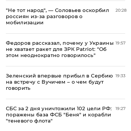
​"Не тот народ", — Соловьев оскорбил
20:28
россиян из-за разговоров о
мобилизации
Федоров рассказал, почему у Украины
19:57
не хватает ракет для ЗРК Patriot: "Об
этом неоднократно говорилось"
Зеленский впервые прибыл в Сербию
19:33
на встречу с Вучичем – о чем будут
говорить
СБС за 2 дня уничтожили 102 цели РФ:
19:27
поражены база ФСБ "Беня" и корабли
"теневого флота"