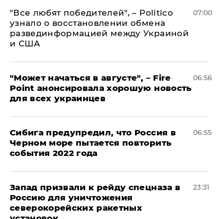
​"Все любят победителей", – Politico
07:00
узнало о восстановлении обмена
развединформацией между Украиной
и США
"Может начаться в августе", – Fire
06:56
Point анонсировала хорошую новость
для всех украинцев
Сибига предупредил, что Россия в
06:55
Черном море пытается повторить
события 2022 года
Запад призвали к рейду спецназа в
23:31
Россию для уничтожения
северокорейских ракетных
установок