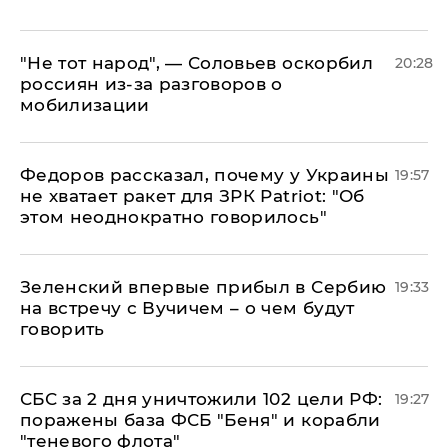
​"Не тот народ", — Соловьев оскорбил
20:28
россиян из-за разговоров о
мобилизации
Федоров рассказал, почему у Украины
19:57
не хватает ракет для ЗРК Patriot: "Об
этом неоднократно говорилось"
Зеленский впервые прибыл в Сербию
19:33
на встречу с Вучичем – о чем будут
говорить
СБС за 2 дня уничтожили 102 цели РФ:
19:27
поражены база ФСБ "Беня" и корабли
"теневого флота"