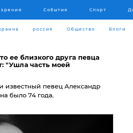
озрение
События
Спорт
Д
краина
россия
Общество
Блоги
то ее близкого друга певца
: "Ушла часть моей
и известный певец Александр
на было 74 года.