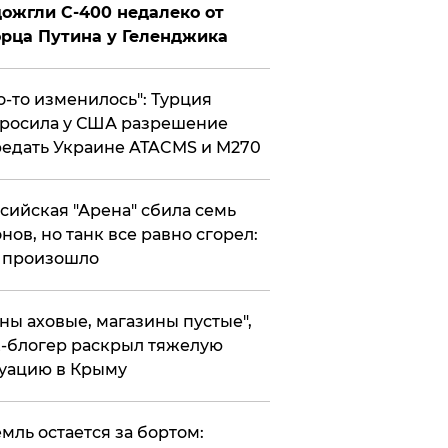
ожгли С-400 недалеко от
рца Путина у Геленджика
то-то изменилось": Турция
росила у США разрешение
едать Украине ATACMS и M270
ссийская "Арена" сбила семь
нов, но танк все равно сгорел:
 произошло
ены аховые, магазины пустые",
-блогер раскрыл тяжелую
уацию в Крыму
емль остается за бортом: