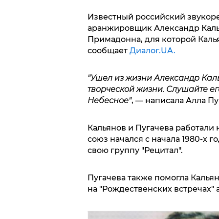
Известный российский звукоре
аранжировщик Александр Калья
Примадонна, для которой Каль
сообщает
Диалог.UA.
"Ушел из жизни Александр Каль
творческой жизни. Слушайте ег
Небесное"
, — написала Алла П
Кальянов и Пугачева работали 
союз начался с начала 1980-х г
свою группу "Рецитал".
Пугачева также помогла Кальяно
на "Рождественских встречах" а