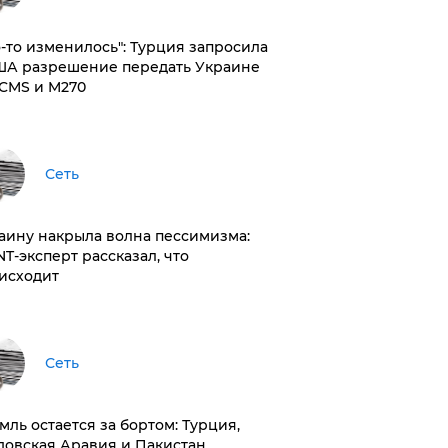
то-то изменилось": Турция запросила
ША разрешение передать Украине
CMS и M270
Сеть
раину накрыла волна пессимизма:
NT-эксперт рассказал, что
исходит
Сеть
емль остается за бортом: Турция,
довская Аравия и Пакистан