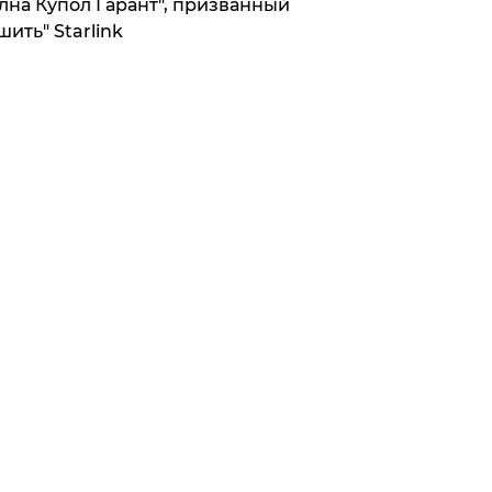
лна Купол Гарант", призванный
шить" Starlink