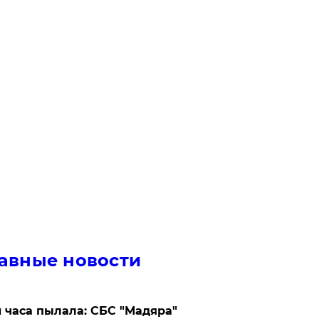
авные новости
 часа пылала: СБС "Мадяра"