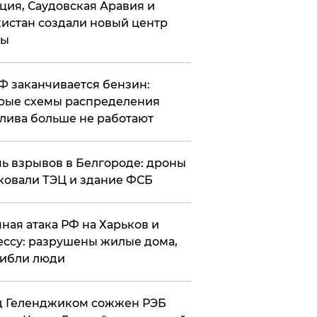
ция, Саудовская Аравия и
истан создали новый центр
лы
РФ заканчивается бензин:
рые схемы распределения
лива больше не работают
чь взрывов в Белгороде: дроны
ковали ТЭЦ и здание ФСБ
чная атака РФ на Харьков и
ссу: разрушены жилые дома,
ибли люди
д Геленджиком сожжен РЭБ