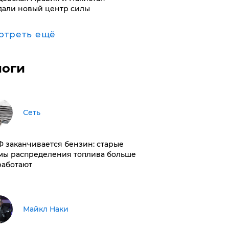
дали новый центр силы
отреть ещё
логи
Сеть
РФ заканчивается бензин: старые
мы распределения топлива больше
работают
Майкл Наки