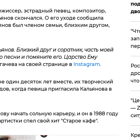
под
жиссер, эстрадный певец, композитор,
дво
нов скончался. О его уходе сообщила
янов был членом семьи, близким другом,
​"Ч
зап
пер
янов. Близкий друг и соратник, часть моей
о песни и помяните его. Царство Ему
угачева на своей странице в
Instagram.
​Ро
дро
что
не один десяток лет вместе, их творческий
одов, когда певица пригласила Кальянова в
​"Ц
— Z
ву начать сольную карьеру, и он в 1988 году
сит
ртистки спел свой хит "Старое кафе".
​Кр