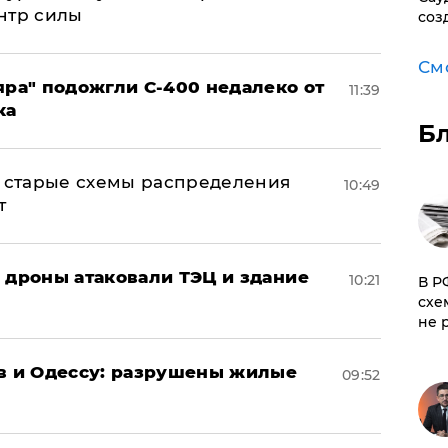
нтр силы
соз
См
яра" подожгли С-400 недалеко от
11:39
ка
Б
н: старые схемы распределения
10:49
т
: дроны атаковали ТЭЦ и здание
10:21
​В 
схе
не 
ов и Одессу: разрушены жилые
09:52