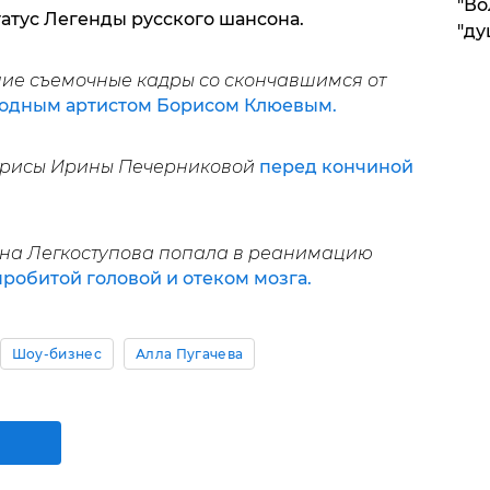
"Во
татус Легенды русского шансона.
"ду
ние съемочные кадры со скончавшимся от
одным артистом Борисом Клюевым.
трисы Ирины Печерниковой
перед кончиной
ина Легкоступова попала в реанимацию
пробитой головой и отеком мозга.
Шоу-бизнес
Алла Пугачева