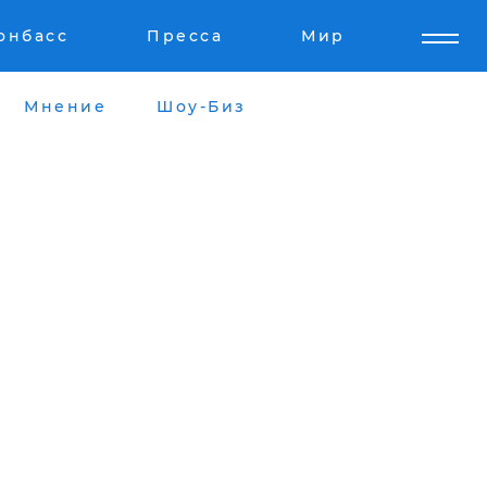
онбасс
Пресса
Мир
Мнение
Шоу-Биз