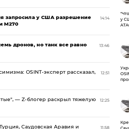
​"Ч
ция запросила у США разрешение
14:14
у С
и M270
ATA
семь дронов, но танк все равно
13:46
​Ук
симизма: OSINT-эксперт рассказал,
12:51
OSI
про
стые", — Z-блогер раскрыл тяжелую
12:25
​Кр
 Турция, Саудовская Аравия и
11:58
Сау