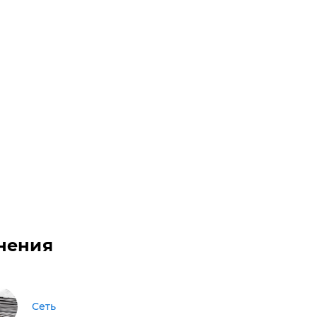
нения
Сеть