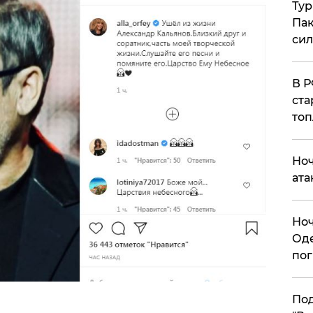
Тур
Пак
си
​В 
ста
топ
​Но
ата
​Но
Оде
пог
По