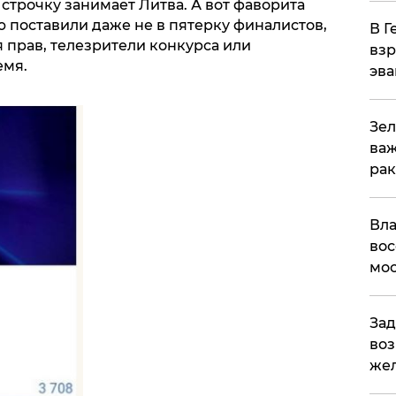
 строчку занимает Литва. А вот фаворита
 поставили даже не в пятерку финалистов,
В Г
я прав, телезрители конкурса или
взр
емя.
эва
Зел
важ
рак
Вла
вос
мос
Зад
воз
жел