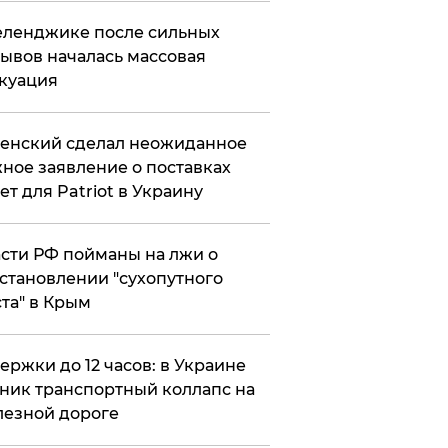
еленджике после сильных
ывов началась массовая
куация
енский сделал неожиданное
ное заявление о поставках
ет для Patriot в Украину
сти РФ пойманы на лжи о
становлении "сухопутного
та" в Крым
ержки до 12 часов: в Украине
ник транспортный коллапс на
езной дороге