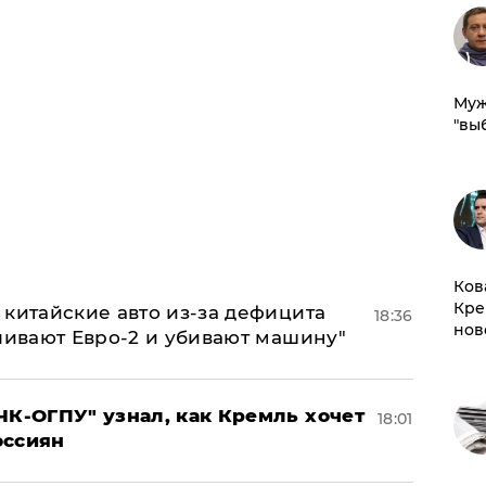
Муж
"вы
Ков
Кре
китайские авто из-за дефицита
18:36
нов
ливают Евро-2 и убивают машину"
ЧК-ОГПУ" узнал, как Кремль хочет
18:01
оссиян