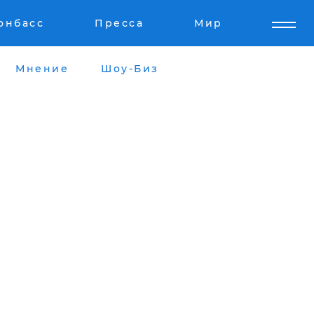
онбасс
Пресса
Мир
Мнение
Шоу-Биз