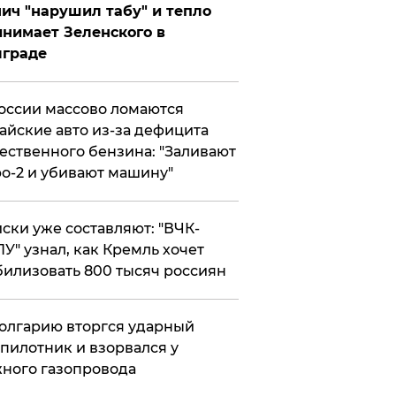
ич "нарушил табу" и тепло
нимает Зеленского в
лграде
оссии массово ломаются
айские авто из-за дефицита
ественного бензина: "Заливают
о-2 и убивают машину"
ски уже составляют: "ВЧК-
У" узнал, как Кремль хочет
илизовать 800 тысяч россиян
олгарию вторгся ударный
пилотник и взорвался у
ного газопровода