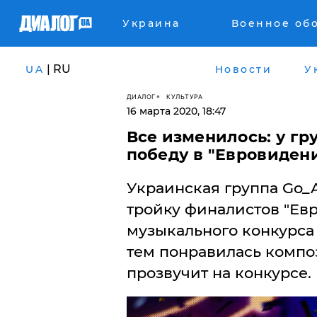
Украина
Военное об
| RU
UA
Новости
У
ДИАЛОГ
КУЛЬТУРА
16 марта 2020, 18:47
Все изменилось: у гр
победу в "Евровидени
Украинская группа Go_
тройку финалистов "Евр
музыкального конкурса 
тем понравилась композ
прозвучит на конкурсе.