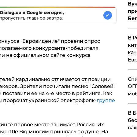
Вуч
при
Dialog.ua в Google сегодня,
✓
пропустить главное завтра.
Бе
В Р
нкурса "Евровидение" провели опрос
кит
полагаемого конкурсанта-победителя.
кач
ли на официальном сайте конкурса
Евр
Спи
телей кардинально отличается от позиции
ОГП
екеров. Зрители посчитали песню "Соловей"
поставили ее на 4-е место в рейтинге. Как
моб
 пророчат украинской электрофолк-
группе
В Б
бес
тинге первое место занимает Россия. Их
важ
ы Little Big многим пришлась по душе. На