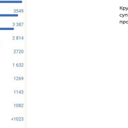
Кр
суп
про