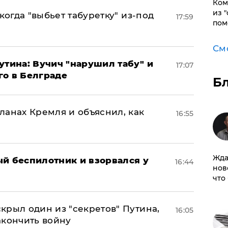
Ком
из 
когда "выбьет табуретку" из-под
17:59
пом
См
утина: Вучич "нарушил табу" и
17:07
го в Белграде
Б
ланах Кремля и объяснил, как
16:55
Жда
ый беспилотник и взорвался у
16:44
нов
что
крыл один из "секретов" Путина,
16:05
акончить войну