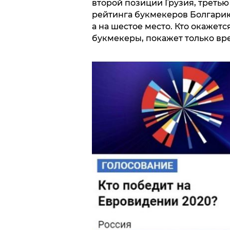
второй позиции Грузия, третью
рейтинга букмекеров Болгарию
а на шестое место. Кто окажетс
букмекеры, покажет только вр