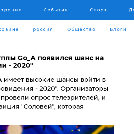
озрение
События
Спорт
Д
краина
россия
Общество
Блоги
уппы Go_A появился шанс на
и - 2020"
A имеет высокие шансы войти в
овидения - 2020". Организаторы
провели опрос телезрителей, и
иция "Соловей", которая