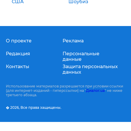
США
Шоубиз
О проекте
Реклама
Редакция
Персональные
данные
Контакты
Защита персональных
данных
Использование материалов разрешается при условии ссылки
(для интернет-изданий - гиперссылки) на "
Диалог.ua
" не ниже
третьего абзаца.
� 2026,
Все права защищены.