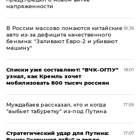
напряженности
В России массово ломаются китайские
18:36
авто из-за дефицита качественного
бензина: "Заливают Евро-2 и убивают
машину"
Списки уже составляют: "ВЧК-ОГПУ"
18:01
узнал, как Кремль хочет
мобилизовать 800 тысяч россиян
Муждабаев рассказал, кто и когда
17:59
"выбьет табуретку" из-под Путина
Стратегический удар для Путина:
17:07
Вучич "нарушил табу" и тепло