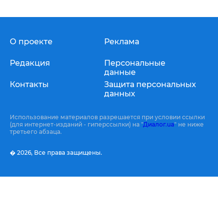
О проекте
Реклама
Редакция
Персональные
данные
Контакты
Защита персональных
данных
Использование материалов разрешается при условии ссылки
(для интернет-изданий - гиперссылки) на "
Диалог.ua
" не ниже
третьего абзаца.
� 2026,
Все права защищены.