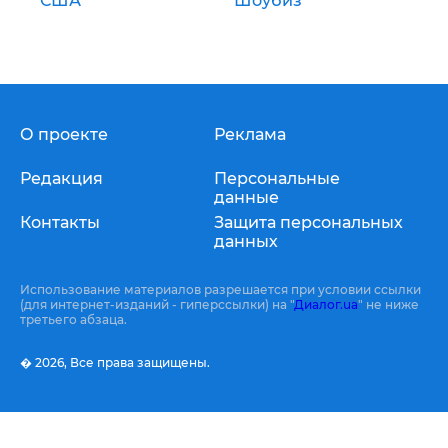
США
Шоубиз
О проекте
Реклама
Редакция
Персональные
данные
Контакты
Защита персональных
данных
Использование материалов разрешается при условии ссылки
(для интернет-изданий - гиперссылки) на "
Диалог.ua
" не ниже
третьего абзаца.
� 2026,
Все права защищены.