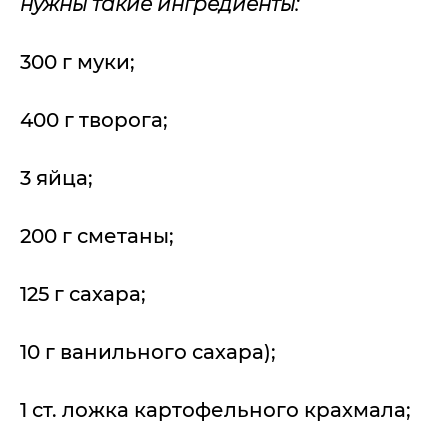
нужны такие ингредиенты:
300 г муки;
400 г творога;
3 яйца;
200 г сметаны;
125 г сахара;
10 г ванильного сахара);
1 ст. ложка картофельного крахмала;