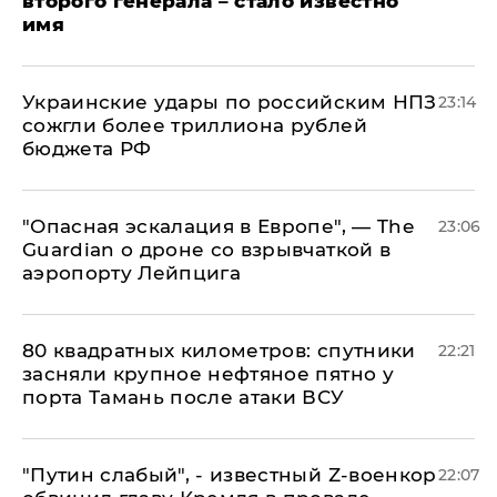
второго генерала – стало известно
имя
Украинские удары по российским НПЗ
23:14
сожгли более триллиона рублей
бюджета РФ
"Опасная эскалация в Европе", — The
23:06
Guardian о дроне со взрывчаткой в
аэропорту Лейпцига
80 квадратных километров: спутники
22:21
засняли крупное нефтяное пятно у
порта Тамань после атаки ВСУ
​"Путин слабый", - известный Z-военкор
22:07