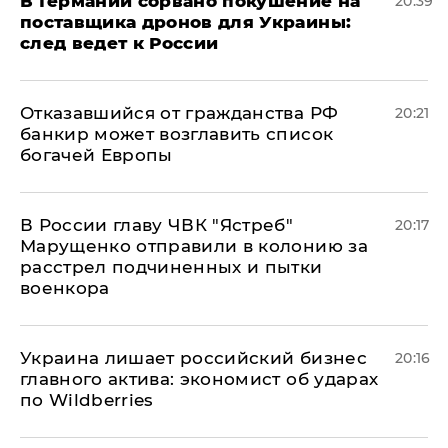
​В Германии сорвано покушение на
20:39
поставщика дронов для Украины:
след ведет к России
Отказавшийся от гражданства РФ
20:21
банкир может возглавить список
богачей Европы
В России главу ЧВК "Ястреб"
20:17
Марущенко отправили в колонию за
расстрел подчиненных и пытки
военкора
​Украина лишает российский бизнес
20:16
главного актива: экономист об ударах
по Wildberries