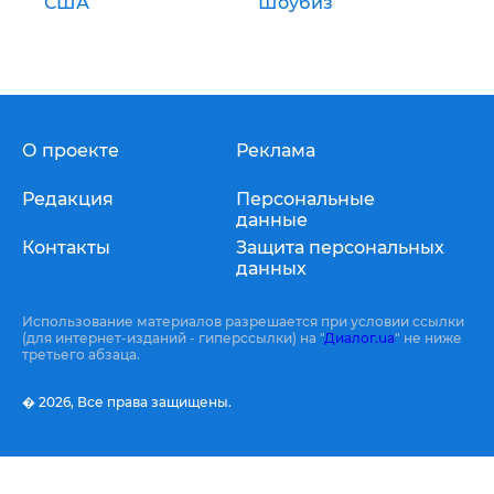
США
Шоубиз
О проекте
Реклама
Редакция
Персональные
данные
Контакты
Защита персональных
данных
Использование материалов разрешается при условии ссылки
(для интернет-изданий - гиперссылки) на "
Диалог.ua
" не ниже
третьего абзаца.
� 2026,
Все права защищены.