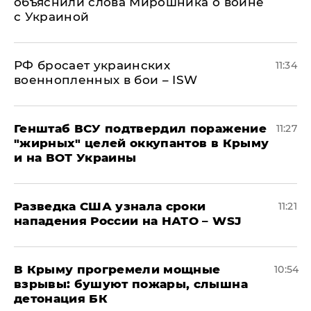
объяснили слова Мирошника о войне
с Украиной
РФ бросает украинских
11:34
военнопленных в бои – ISW
Генштаб ВСУ подтвердил поражение
11:27
"жирных" целей оккупантов в Крыму
и на ВОТ Украины
Разведка США узнала сроки
11:21
нападения России на НАТО – WSJ
В Крыму прогремели мощные
10:54
взрывы: бушуют пожары, слышна
детонация БК