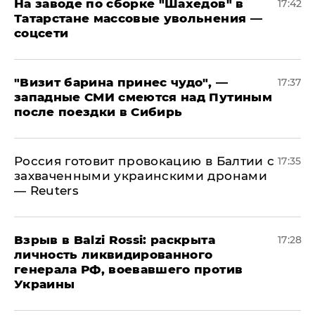
На заводе по сборке "Шахедов" в
17:42
Татарстане массовые увольнения —
соцсети
"Визит барина принес чудо", —
17:37
западные СМИ смеются над Путиным
после поездки в Сибирь
​Россия готовит провокацию в Балтии с
17:35
захваченными украинскими дронами
— Reuters
​Взрыв в Balzi Rossi: раскрыта
17:28
личность ликвидированного
генерала РФ, воевавшего против
Украины