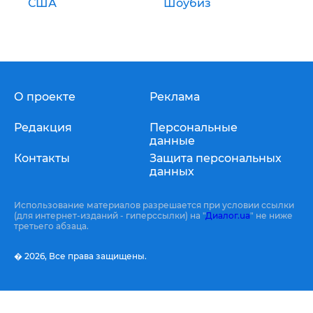
США
Шоубиз
О проекте
Реклама
Редакция
Персональные
данные
Контакты
Защита персональных
данных
Использование материалов разрешается при условии ссылки
(для интернет-изданий - гиперссылки) на "
Диалог.ua
" не ниже
третьего абзаца.
� 2026,
Все права защищены.