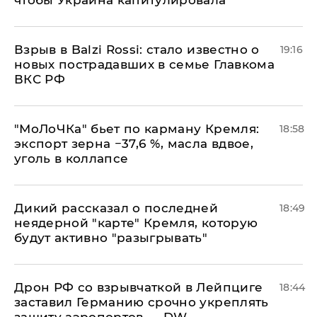
чтобы Украина капитулировала
Взрыв в Balzi Rossi: стало известно о
19:16
новых пострадавших в семье Главкома
ВКС РФ
​"МоЛоЧКа" бьет по карману Кремля:
18:58
экспорт зерна −37,6 %, масла вдвое,
уголь в коллапсе
Дикий рассказал о последней
18:49
неядерной "карте" Кремля, которую
будут активно "разыгрывать"
​Дрон РФ со взрывчаткой в Лейпциге
18:44
заставил Германию срочно укреплять