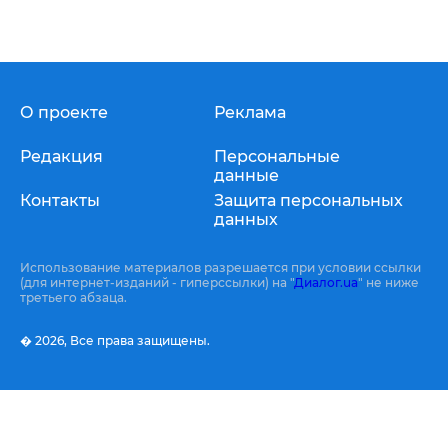
О проекте
Реклама
Редакция
Персональные
данные
Контакты
Защита персональных
данных
Использование материалов разрешается при условии ссылки
(для интернет-изданий - гиперссылки) на "
Диалог.ua
" не ниже
третьего абзаца.
� 2026,
Все права защищены.