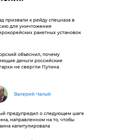
ад призвали к рейду спецназа в
сию для уничтожения
ерокорейских ракетных установок
орский объяснил, почему
яющие деньги российские
гархи не свергли Путина
Валерий Чалый
ый предупредил о следующем шаге
ина, направленном на то, чтобы
аина капитулировала