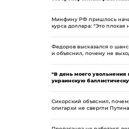
Минфину РФ пришлось начат
курса доллара: "Это плохая 
Федоров высказался о шанс
и объяснил, почему не выхо
​"В день моего увольнени
украинскую баллистическу
Сикорский объяснил, поче
олигархи не свергли Путин
​Пропаганда не работает: д