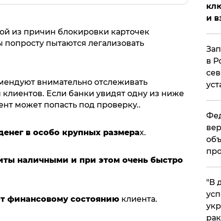
клю
и в
ой из причин блокировки карточек
цы попросту пытаются легализовать
Зап
в Р
сев
омендуют внимательно отслеживать
уст
 клиентов. Если банки увидят одну из ниже
нт может попасть под проверку..
Фед
вер
денег в особо крупных размера
х.
объ
про
иты наличными и при этом очень быстро
​"В
усп
ют финансовому состоянию
клиента.
укр
рак