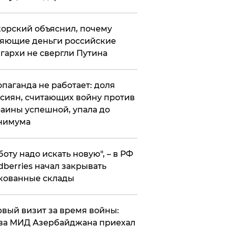
орский объяснил, почему
яющие деньги российские
гархи не свергли Путина
опаганда не работает: доля
сиян, считающих войну против
аины успешной, упала до
нимума
боту надо искать новую", – в РФ
dberries начал закрывать
кованные склады
вый визит за время войны:
ва МИД Азербайджана приехал