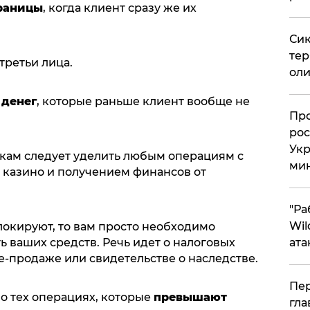
границы
, когда клиент сразу же их
Сик
тер
третьи лица.
оли
 денег
, которые раньше клиент вообще не
​Пр
рос
Укр
кам следует уделить любым операциям с
ми
казино и получением финансов от
"Ра
Wil
локируют, то вам просто необходимо
ь ваших средств. Речь идет о налоговых
ата
е-продаже или свидетельстве о наследстве.
Пер
 о тех операциях, которые
превышают
гла