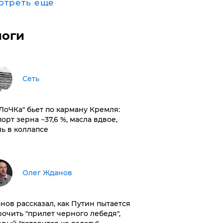
отреть ещё
логи
Сеть
оЛоЧКа" бьет по карману Кремля:
орт зерна −37,6 %, масла вдвое,
ль в коллапсе
Олег Жданов
нов рассказал, как Путин пытается
рочить "прилет черного лебедя",