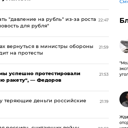
См
Б
ь "давление на рубль" из-за роста
22:47
новость для рубля"
ах вернуться в министры обороны
21:59
дит на протесты
​"М
эксп
я мы успешно протестировали
уго
21:53
ю ракету", — Федоров
му теряющие деньги российские
21:19
а
Жда
отс
оля россиян, считающих войну