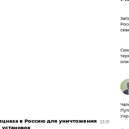
Зап
Рос
сев
Сик
тер
оли
Чал
Пут
Укр
пецназа в Россию для уничтожения
23:31
 установок