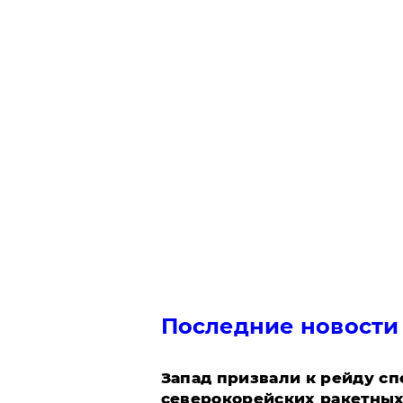
Последние новости
Запад призвали к рейду с
северокорейских ракетных