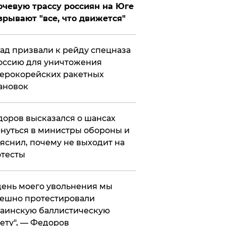
чевую трассу россиян на Юге
зрывают "все, что движется"
ад призвали к рейду спецназа
оссию для уничтожения
ерокорейских ракетных
ановок
оров высказался о шансах
нуться в министры обороны и
яснил, почему не выходит на
тесты
 день моего увольнения мы
ешно протестировали
аинскую баллистическую
ету", — Федоров