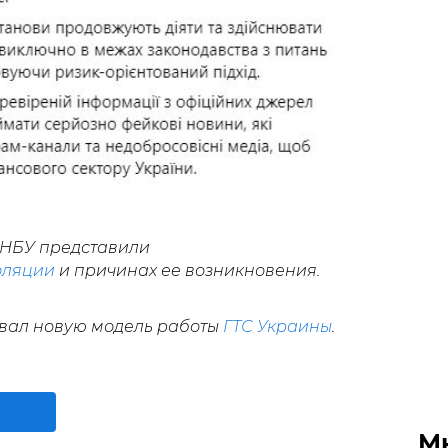
 НБУ представили
фляции
и причинах ее возникновения.
вал новую модель работы
ГТС Украины
.
М