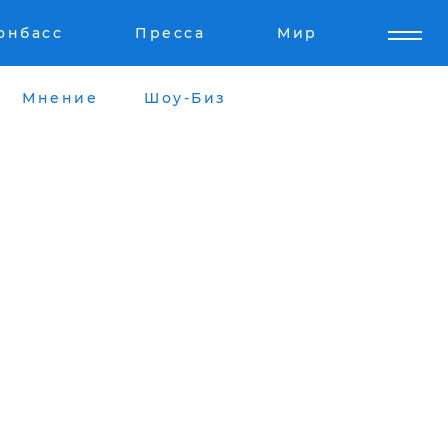
онбасс
Пресса
Мир
Мнение
Шоу-Биз