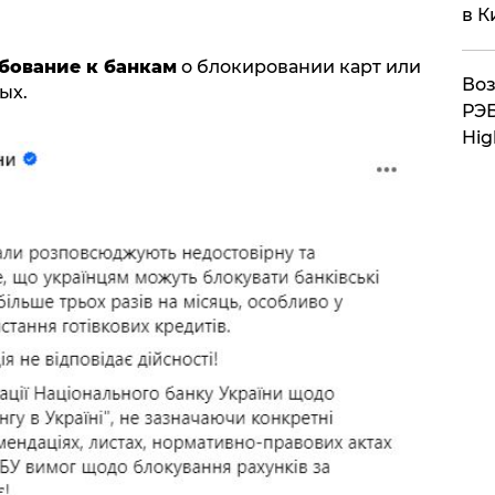
в К
бование к банкам
о блокировании карт или
Воз
ых.
РЭБ
Hig