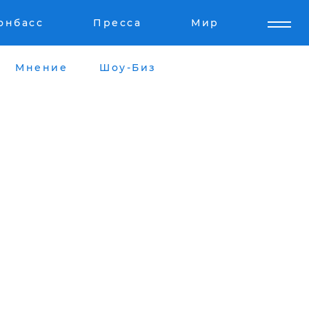
онбасс
Пресса
Мир
Мнение
Шоу-Биз