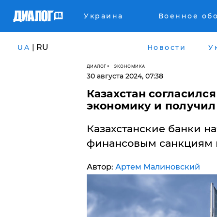
Украина
Военное об
| RU
UA
Новости
У
ДИАЛОГ
ЭКОНОМИКА
30 августа 2024, 07:38
Казахстан согласилс
экономику и получил 
Казахстанские банки н
финансовым санкциям 
Автор:
Артем Малиновский