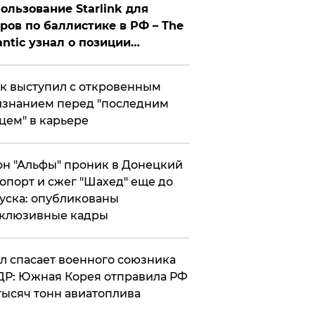
ользование Starlink для
ров по баллистике в РФ – The
antic узнал о позиции
знесмена
к выступил с откровенным
знанием перед "последним
цем" в карьере
н "Альфы" проник в Донецкий
опорт и сжег "Шахед" еще до
уска: опубликованы
склюзивные кадры
ул спасает военного союзника
Р: Южная Корея отправила РФ
тысяч тонн авиатоплива