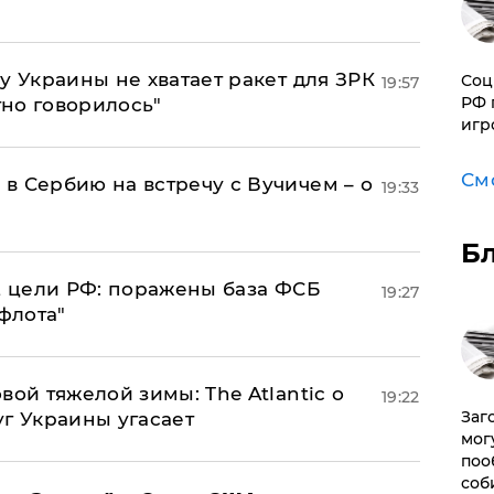
у Украины не хватает ракет для ЗРК
Соц
19:57
РФ 
тно говорилось"
игр
См
в Сербию на встречу с Вучичем – о
19:33
Б
2 цели РФ: поражены база ФСБ
19:27
флота"
вой тяжелой зимы: The Atlantic о
19:22
Заг
г Украины угасает
мог
поо
соб