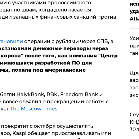
ии с участниками пророссийского
исп
щат по швам, когда дело касается
уда
ации западных финансовых санкций против
Atl
би
Уси
тановили
операции с рублями через СПБ, а
при
остановили денежные переводы через
тан
корона" после того, как компания "Центр
нимающаяся разработкой ПО для
мы, попала под американские
Дро
аэр
зап
бегли HalykBank, RBK, Freedom Bank и
эк
 и вовсе объявил о прекращении работы с
рует
The Moscow Times
.
​Се
КНД
 прекратит с октября осуществлять
30 
евро, Kaspi обещает приостанавливать или