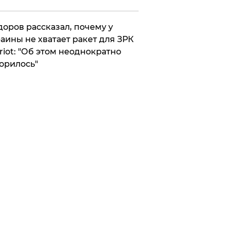
оров рассказал, почему у
аины не хватает ракет для ЗРК
riot: "Об этом неоднократно
орилось"