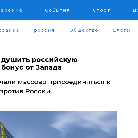
озрение
События
Спорт
Д
краина
россия
Общество
Блоги
я душить российскую
бонус от Запада
ачали массово присоединяться к
против России.