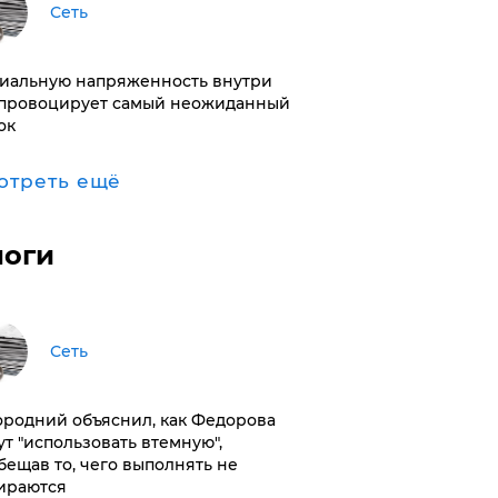
Сеть
иальную напряженность внутри
провоцирует самый неожиданный
ок
отреть ещё
логи
Сеть
ородний объяснил, как Федорова
ут "использовать втемную",
бещав то, чего выполнять не
ираются