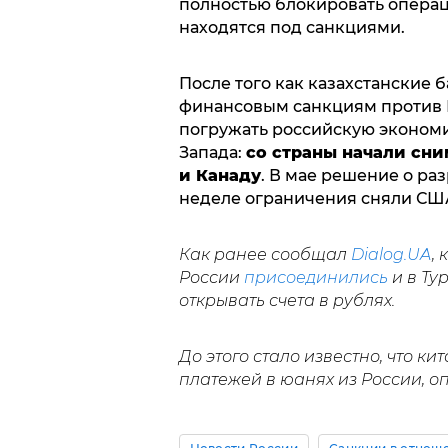
полностью блокировать операц
находятся под санкциями.
После того как казахстанские 
финансовым санкциям против Р
погружать российскую экономик
Запада:
со страны начали сни
и Канаду
. В мае решение о ра
неделе ограничения сняли США
Как ранее сообщал
Dialog.UA
,
России
присоединились
и в Ту
открывать счета в рублях.
До этого стало известно, что к
платежей в юанях из России, о