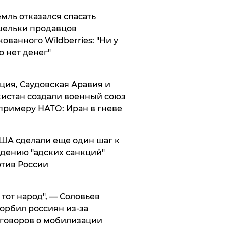
мль отказался спасать
ельки продавцов
кованного Wildberries: "Ни у
о нет денег"
ция, Саудовская Аравия и
истан создали военный союз
примеру НАТО: Иран в гневе
ША сделали еще один шаг к
дению "адских санкций"
тив России
е тот народ", — Соловьев
орбил россиян из-за
говоров о мобилизации