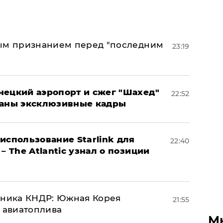
ным признанием перед "последним
23:19
нецкий аэропорт и сжег "Шахед"
22:52
ваны эксклюзивные кадры
использование Starlink для
22:40
– The Atlantic узнал о позиции
юзника КНДР: Южная Корея
21:55
н авиатоплива
М