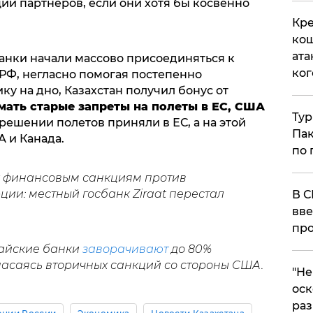
ии партнеров, если они хотя бы косвенно
Кре
кош
ата
банки начали массово присоединяться к
ког
Ф, негласно помогая постепенно
у на дно, Казахстан получил бонус от
мать старые запреты на полеты в ЕС, США
Тур
зрешении полетов приняли в ЕС, а на этой
Пак
 и Канада.
по 
 к финансовым санкциям против
рции: местный госбанк Ziraat перестал
В С
вве
про
итайские банки
заворачивают
до 80%
пасаясь вторичных санкций со стороны США.
​"Н
оск
раз