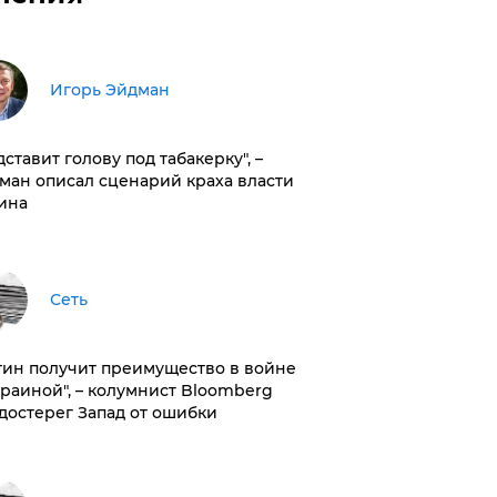
Игорь Эйдман
дставит голову под табакерку", –
ман описал сценарий краха власти
ина
Сеть
тин получит преимущество в войне
краиной", – колумнист Bloomberg
достерег Запад от ошибки