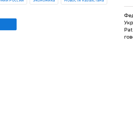
ении России
Экономика
Новости Казахстана
Фед
Укр
Pat
гов