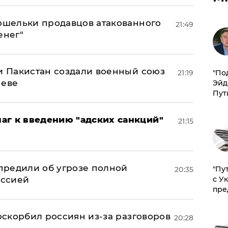
кошельки продавцов атакованного
21:49
енег"
 и Пакистан создали военный союз
21:19
​"По
неве
Эйд
Пут
аг к введению "адских санкций"
21:15
предили об угрозе полной
"Пу
20:35
оссией
с У
пре
 оскорбил россиян из-за разговоров
20:28