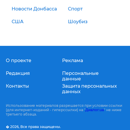
Новости Донбасса
Спорт
США
Шоубиз
О проекте
Реклама
Редакция
Персональные
данные
Контакты
Защита персональных
данных
Использование материалов разрешается при условии ссылки
(для интернет-изданий - гиперссылки) на "
Диалог.ua
" не ниже
третьего абзаца.
� 2026,
Все права защищены.