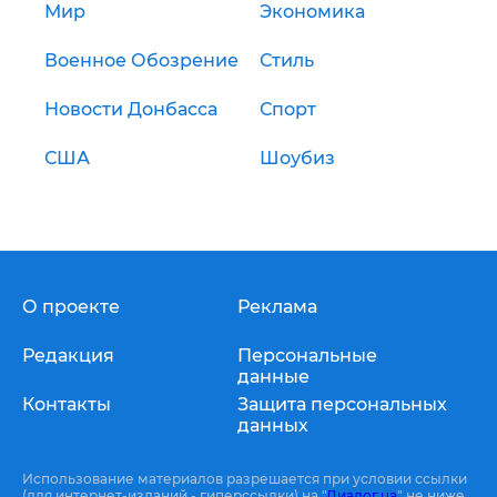
Мир
Экономика
Военное Обозрение
Стиль
Новости Донбасса
Спорт
США
Шоубиз
О проекте
Реклама
Редакция
Персональные
данные
Контакты
Защита персональных
данных
Использование материалов разрешается при условии ссылки
(для интернет-изданий - гиперссылки) на "
Диалог.ua
" не ниже