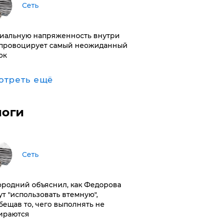
Сеть
иальную напряженность внутри
провоцирует самый неожиданный
ок
отреть ещё
логи
Сеть
ородний объяснил, как Федорова
ут "использовать втемную",
бещав то, чего выполнять не
ираются