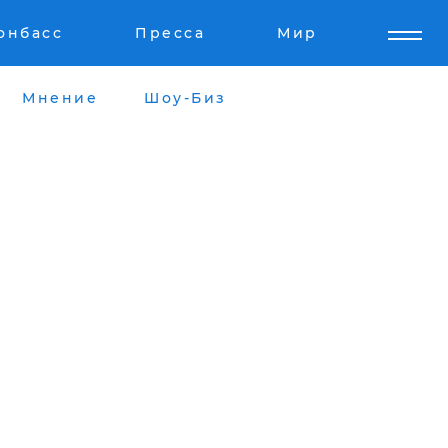
онбасс
Пресса
Мир
Мнение
Шоу-Биз