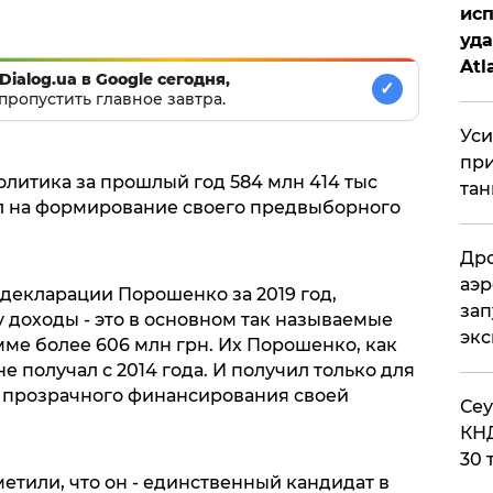
исп
уда
Atl
Dialog.ua в Google сегодня,
✓
би
пропустить главное завтра.
Уси
при
олитика за прошлый год 584 млн 414 тыс
тан
л на формирование своего предвыборного
Дро
аэр
 декларации Порошенко за 2019 год,
зап
 доходы - это в основном так называемые
эк
ме более 606 млн грн. Их Порошенко, как
е получал с 2014 года. И получил только для
ля прозрачного финансирования своей
​Се
КНД
30 
етили, что он - единственный кандидат в