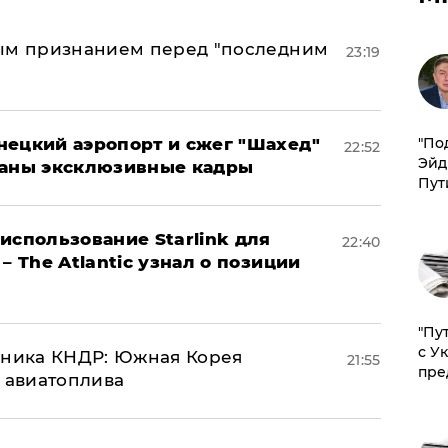
ным признанием перед "последним
23:19
нецкий аэропорт и сжег "Шахед"
​"По
22:52
Эйд
ваны эксклюзивные кадры
Пут
использование Starlink для
22:40
– The Atlantic узнал о позиции
"Пу
с У
юзника КНДР: Южная Корея
21:55
пре
н авиатоплива