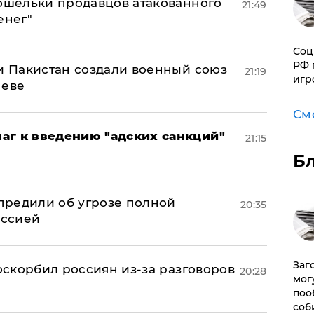
кошельки продавцов атакованного
21:49
енег"
Соц
РФ 
 и Пакистан создали военный союз
21:19
игр
неве
См
аг к введению "адских санкций"
21:15
Б
предили об угрозе полной
20:35
оссией
Заг
 оскорбил россиян из-за разговоров
20:28
мог
поо
соб