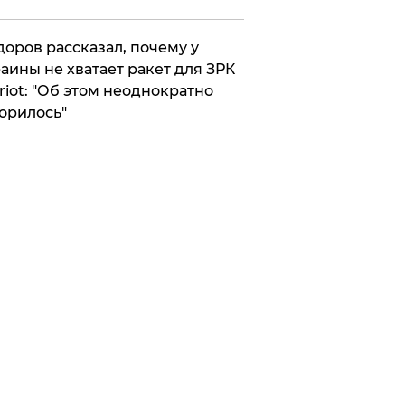
оров рассказал, почему у
аины не хватает ракет для ЗРК
riot: "Об этом неоднократно
орилось"