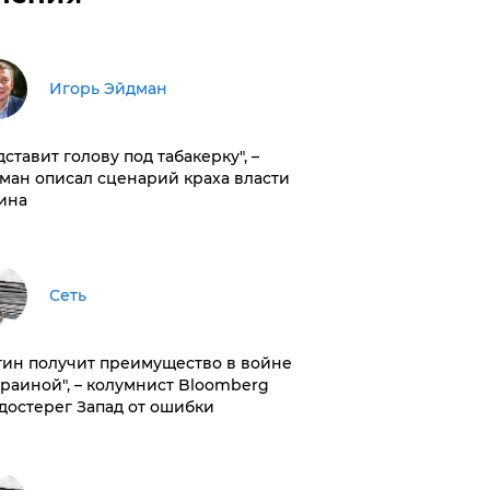
Игорь Эйдман
дставит голову под табакерку", –
ман описал сценарий краха власти
ина
Сеть
тин получит преимущество в войне
краиной", – колумнист Bloomberg
достерег Запад от ошибки