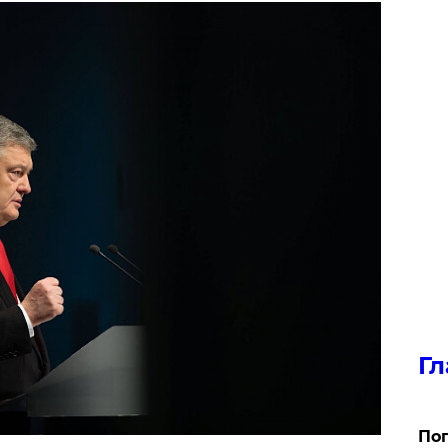
Гл
Поп