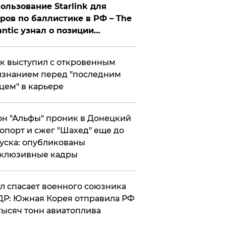
ользование Starlink для
ров по баллистике в РФ – The
antic узнал о позиции
знесмена
к выступил с откровенным
знанием перед "последним
цем" в карьере
н "Альфы" проник в Донецкий
опорт и сжег "Шахед" еще до
уска: опубликованы
склюзивные кадры
ул спасает военного союзника
Р: Южная Корея отправила РФ
тысяч тонн авиатоплива