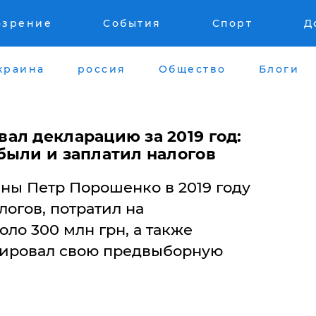
озрение
События
Спорт
Д
краина
россия
Общество
Блоги
ал декларацию за 2019 год:
были и заплатил налогов
ны Петр Порошенко в 2019 году
логов, потратил на
оло 300 млн грн, а также
сировал свою предвыборную