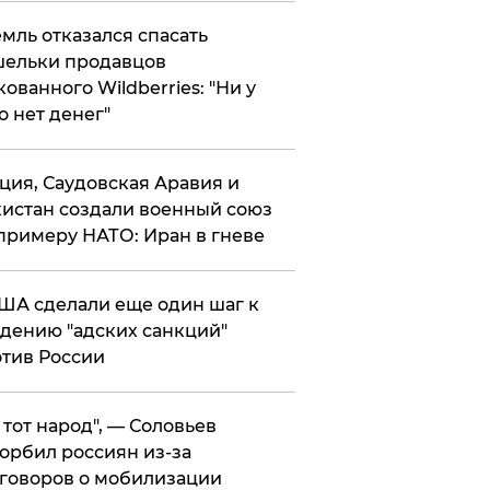
мль отказался спасать
ельки продавцов
кованного Wildberries: "Ни у
о нет денег"
ция, Саудовская Аравия и
истан создали военный союз
примеру НАТО: Иран в гневе
ША сделали еще один шаг к
дению "адских санкций"
тив России
е тот народ", — Соловьев
орбил россиян из-за
говоров о мобилизации