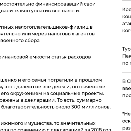
амостоятельно финансировавший свои
Кре
арительно уплатив все налоги.
кош
ата
упных налогоплательщиков-физлиц в
ког
тоятельно или через налоговых агентов
 военного сбора.
Тур
Пак
 финансовой емкости статья расходов
по 
ошенко и его семья потратили в прошлом
В С
, это - далеко не все деньги, потраченные
вве
его окружением на социальные проекты.
про
ражены в декларации. То есть, суммарно
 благотворительность около 300 миллионов.
​"Н
оск
вижимого имущества, то значительных
раз
ода по сравнению с декларацией за 2018 год