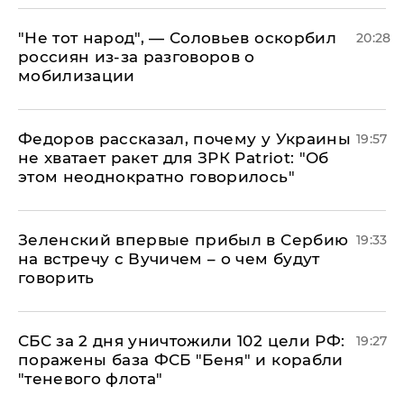
​"Не тот народ", — Соловьев оскорбил
20:28
россиян из-за разговоров о
мобилизации
Федоров рассказал, почему у Украины
19:57
не хватает ракет для ЗРК Patriot: "Об
этом неоднократно говорилось"
Зеленский впервые прибыл в Сербию
19:33
на встречу с Вучичем – о чем будут
говорить
СБС за 2 дня уничтожили 102 цели РФ:
19:27
поражены база ФСБ "Беня" и корабли
"теневого флота"