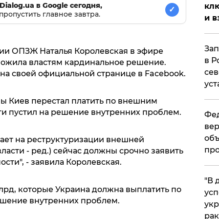
Dialog.ua в Google сегодня,
клю
✓
пропустить главное завтра.
и в
Зап
ии ОПЗЖ Наталья Королевская в эфире
в Р
дложила властям кардинальное решение.
сев
на своей официальной странице в Facebook.
уст
бы Киев перестал платить по внешним
ги пустил на решение внутренних проблем.
Фед
вер
объ
ает на реструктуризации внешней
про
асти - ред.) сейчас должны срочно заявить
сти", - заявила Королевская.
​"В
лрд, которые Украина должна выплатить по
усп
ешение внутренних проблем.
укр
рак