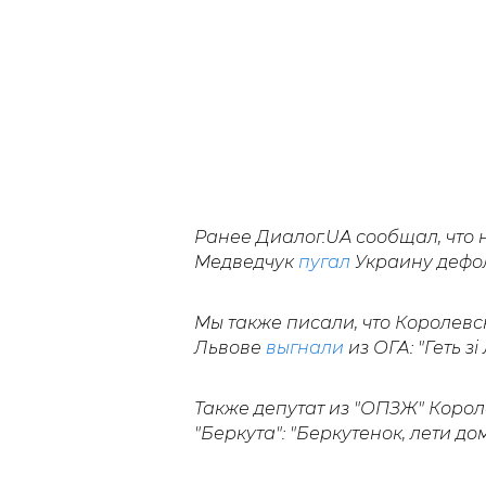
Ранее Диалог.UA сообщал, что
Медведчук
пугал
Украину дефол
Мы также писали, что Королевс
Львове
выгнали
из ОГА: "Геть зі
Также депутат из "ОПЗЖ" Коро
"Беркута": "Беркутенок, лети до