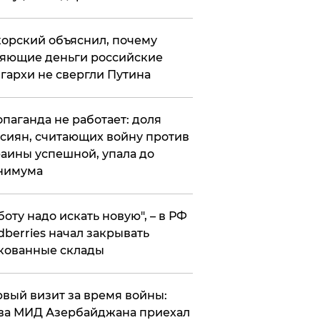
орский объяснил, почему
яющие деньги российские
гархи не свергли Путина
опаганда не работает: доля
сиян, считающих войну против
аины успешной, упала до
нимума
боту надо искать новую", – в РФ
dberries начал закрывать
кованные склады
вый визит за время войны:
ва МИД Азербайджана приехал