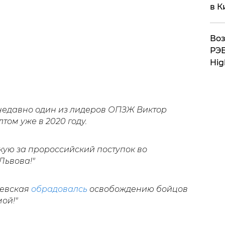
в К
Воз
РЭБ
Hig
 недавно один из лидеров ОПЗЖ Виктор
том уже в 2020 году.
кую за пророссийский поступок во
 Львова!"
левская
обрадовалсь
освобождению бойцов
мой!"