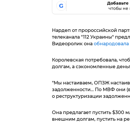
Добавьте 
G
чтобы не 
Нардеп от пророссийской парт
телеканала "112 Украины" пре
Видеоролик она
обнародовала
Королевская потребовала, что
долгам, а сэкономленные день
"Мы настаиваем, ОПЗЖ настаив
задолженности… По МВФ они (вл
о реструктуризации задолженно
Она предлагает пустить $300 м
внешним долгам, пустить на р