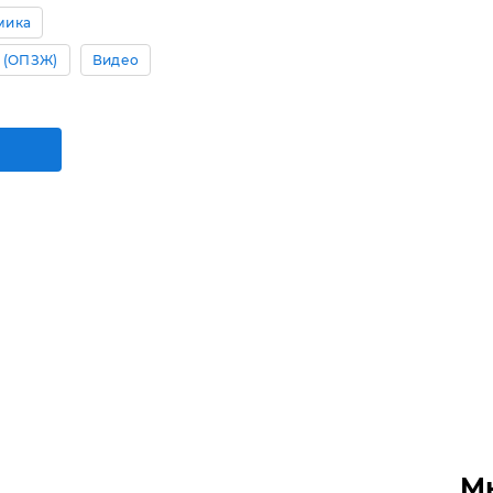
мика
 (ОПЗЖ)
Видео
М