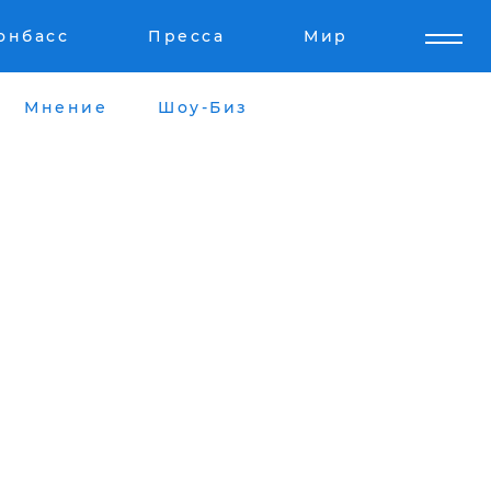
онбасс
Пресса
Мир
Мнение
Шоу-Биз