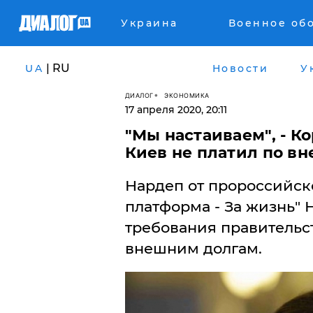
Украина
Военное об
| RU
UA
Новости
У
ДИАЛОГ
ЭКОНОМИКА
17 апреля 2020, 20:11
​"Мы настаиваем", - К
Киев не платил по в
Нардеп от пророссийск
платформа - За жизнь" 
требования правительст
внешним долгам.