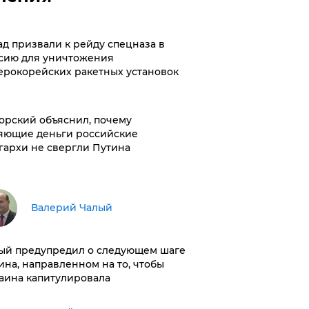
ад призвали к рейду спецназа в
сию для уничтожения
ерокорейских ракетных установок
орский объяснил, почему
яющие деньги российские
гархи не свергли Путина
Валерий Чалый
ый предупредил о следующем шаге
ина, направленном на то, чтобы
аина капитулировала