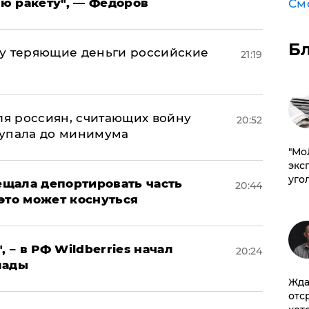
ю ракету", — Федоров
См
Б
му теряющие деньги российские
21:19
а
оля россиян, считающих войну
20:52
 упала до минимума
​"М
эксп
уго
щала депортировать часть
20:44
это может коснуться
, – в РФ Wildberries начал
20:24
лады
Жда
отс