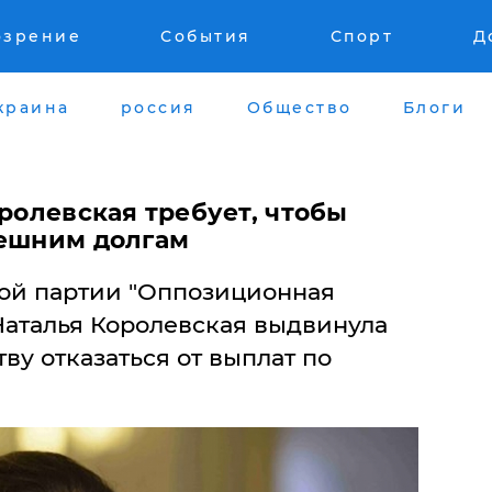
озрение
События
Спорт
Д
краина
россия
Общество
Блоги
оролевская требует, чтобы
нешним долгам
ой партии "Оппозиционная
Наталья Королевская выдвинула
ву отказаться от выплат по