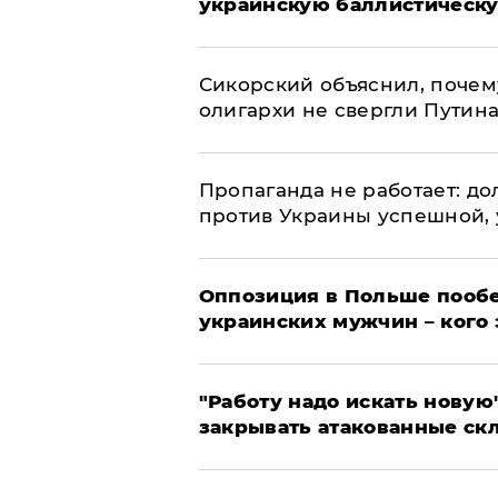
украинскую баллистическу
Сикорский объяснил, поче
олигархи не свергли Путин
​Пропаганда не работает: д
против Украины успешной,
Оппозиция в Польше пообе
украинских мужчин – кого 
"Работу надо искать новую"
закрывать атакованные ск