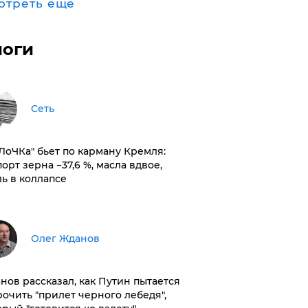
отреть ещё
логи
Сеть
оЛоЧКа" бьет по карману Кремля:
орт зерна −37,6 %, масла вдвое,
ль в коллапсе
Олег Жданов
нов рассказал, как Путин пытается
рочить "прилет черного лебедя",