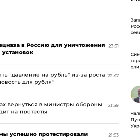
Зап
Рос
сев
пецназа в Россию для уничтожения
23:31
 установок
Сик
тер
оли
ь "давление на рубль" из-за роста
22:47
новость для рубля"
ах вернуться в министры обороны
21:59
дит на протесты
Чал
Пут
Укр
я мы успешно протестировали
21:53