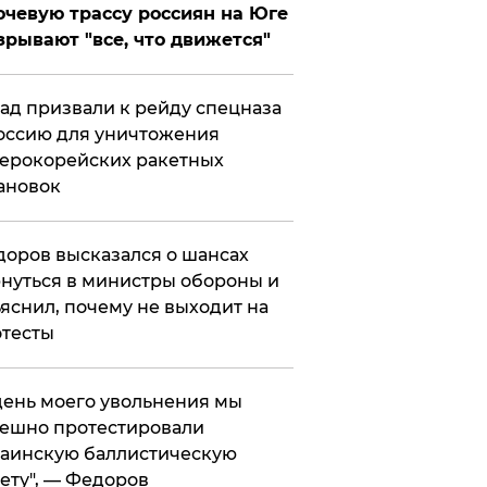
чевую трассу россиян на Юге
зрывают "все, что движется"
ад призвали к рейду спецназа
оссию для уничтожения
ерокорейских ракетных
ановок
оров высказался о шансах
нуться в министры обороны и
яснил, почему не выходит на
тесты
 день моего увольнения мы
ешно протестировали
аинскую баллистическую
ету", — Федоров