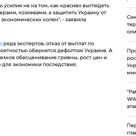
ь усилия не на том, как красиво выглядеть
ами, хозяевами, а защитить Украину от
Сик
 экономических колен", - заявила
тер
оли
ю
ряда экспертов, отказ от выплат по
оятностью обернется дефолтом Украине. А
​Пр
 резкое обесценивание гривны, рост цен и
рос
 для экономики последствия.
Укр
ми
"Ра
Wil
ата
Пер
гла