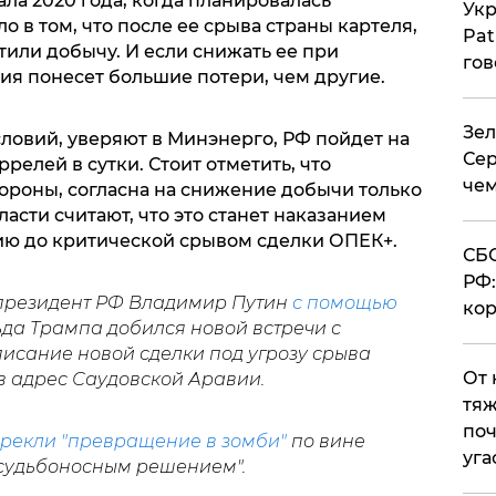
ала 2020 года, когда планировалась
Укр
 в том, что после ее срыва страны картеля,
Pat
или добычу. И если снижать ее при
гов
ия понесет большие потери, чем другие.
Зел
ловий, уверяют в Минэнерго, РФ пойдет на
Сер
релей в сутки. Стоит отметить, что
чем
тороны, согласна на снижение добычи только
асти считают, что это станет наказанием
цию до критической срывом сделки ОПЕК+.
СБС
РФ:
 президент РФ Владимир Путин
с помощью
кор
да Трампа добился новой встречи с
исание новой сделки под угрозу срыва
От 
 адрес Саудовской Аравии.
тяж
поч
рекли "превращение в зомби"
по вине
уга
 судьбоносным решением".