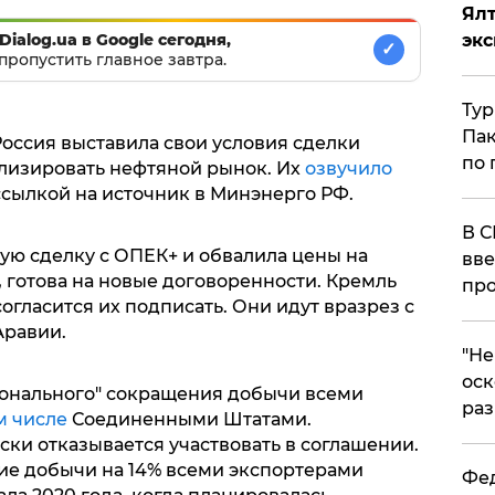
Ял
Dialog.ua в Google сегодня,
эк
✓
пропустить главное завтра.
Тур
Пак
Россия выставила свои условия сделки
по 
лизировать нефтяной рынок. Их
озвучило
ссылкой на источник в Минэнерго РФ.
В С
ую сделку с ОПЕК+ и обвалила цены на
вве
 готова на новые договоренности. Кремль
про
огласится их подписать. Они идут вразрез с
Аравии.
​"Н
оск
ионального" сокращения добычи всеми
раз
м числе
Соединенными Штатами.
ески отказывается участвовать в соглашении.
ние добычи на 14% всеми экспортерами
Фед