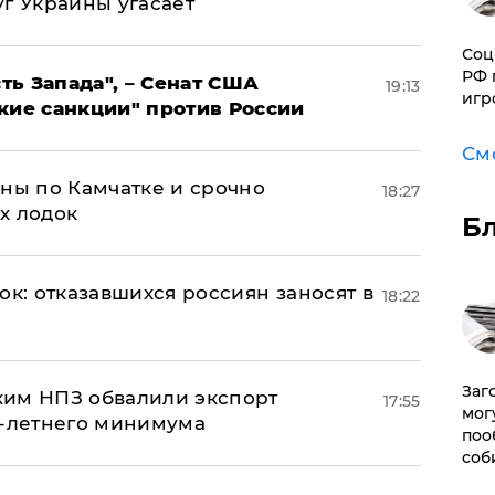
г Украины угасает
Соц
РФ 
ь Запада", – Сенат США
19:13
игр
кие санкции" против России
См
ины по Камчатке и срочно
18:27
х лодок
Б
ок: отказавшихся россиян заносят в
18:22
Заг
ким НПЗ обвалили экспорт
17:55
мог
0-летнего минимума
поо
соб