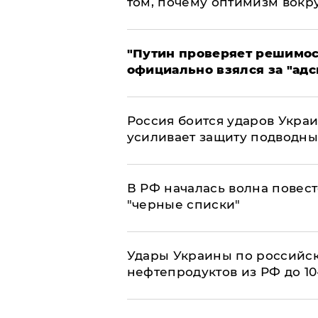
том, почему оптимизм вокру
"Путин проверяет решимост
официально взялся за "адс
Россия боится ударов Укра
усиливает защиту подводны
​В РФ началась волна повест
"черные списки"
Удары Украины по российс
нефтепродуктов из РФ до 1