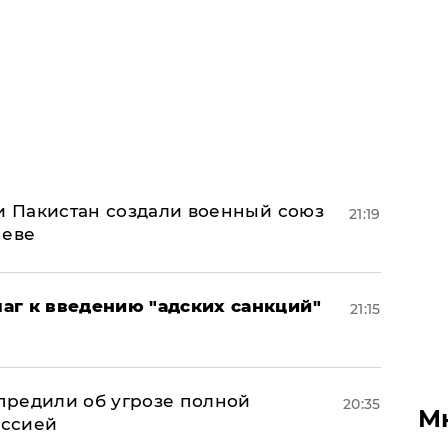
 и Пакистан создали военный союз
21:19
неве
аг к введению "адских санкций"
21:15
предили об угрозе полной
20:35
М
оссией