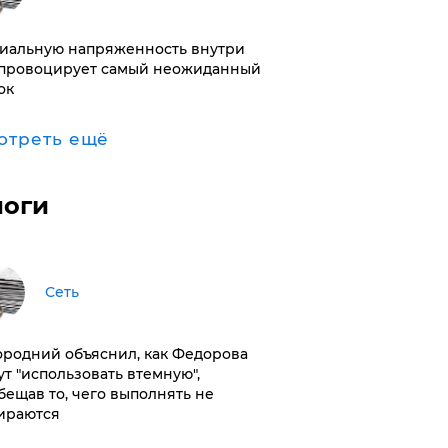
иальную напряженность внутри
провоцирует самый неожиданный
ок
отреть ещё
логи
Сеть
ородний объяснил, как Федорова
ут "использовать втемную",
бещав то, чего выполнять не
ираются