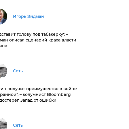
Игорь Эйдман
дставит голову под табакерку", –
ман описал сценарий краха власти
ина
Сеть
тин получит преимущество в войне
краиной", – колумнист Bloomberg
достерег Запад от ошибки
Сеть