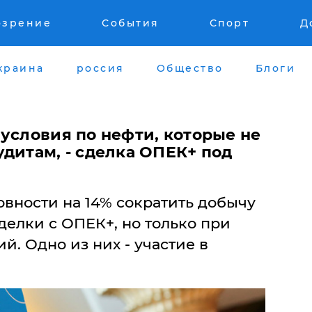
озрение
События
Спорт
Д
краина
россия
Общество
Блоги
условия по нефти, которые не
дитам, - сделка ОПЕК+ под
товности на 14% сократить добычу
делки с ОПЕК+, но только при
й. Одно из них - участие в