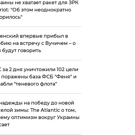
аины не хватает ракет для ЗРК
riot: "Об этом неоднократно
орилось"
енский впервые прибыл в
бию на встречу с Вучичем – о
 будут говорить
 за 2 дня уничтожили 102 цели
 поражены база ФСБ "Феня" и
абли "теневого флота"
надежды на победу до новой
елой зимы: The Atlantic о том,
ему оптимизм вокруг Украины
сает