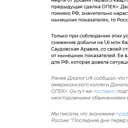
нефти от уровня первого кварт
предыдущая сделка ОПЕК+. Дело
помимо РФ, значительно нараст
нынешних показателях, то Росс
Только при соблюдении этих ус
снижение добычи на 1,6 млн бар
Саудовская Аравия, со своей с
от нынешних показателей. Ее вл
для РФ, которая довела ситуа
Ранее Диалог.UA сообщал, что
американского коллеги Дональ
ОПЕК+. Он тут же
поставил
подп
неосторожными обвинениями в
Мы писали, что экономике
пред
России: "Последние дни перед