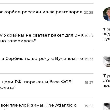
 оскорбил россиян из-за разговоров
20:28
​"По
Эйд
у Украины не хватает ракет для ЗРК
19:57
Пут
тно говорилось"
в Сербию на встречу с Вучичем – о
19:33
"Пу
с У
2 цели РФ: поражены база ФСБ
19:27
пре
 флота"
вой тяжелой зимы: The Atlantic о
19:22