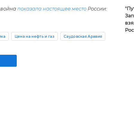
"Пу
я война
показала настоящее место
России:
Зап
взя
Рос
ика
Цена на нефть и газ
Саудовская Аравия