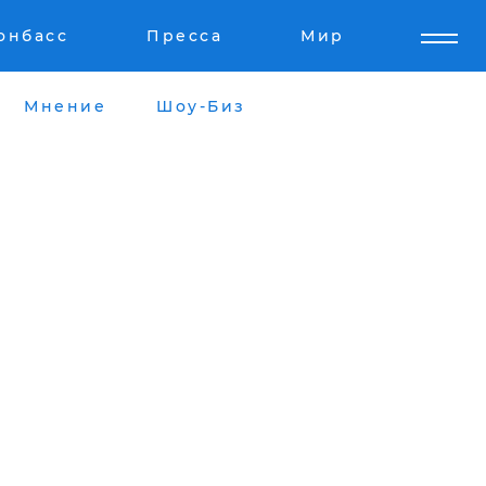
онбасс
Пресса
Мир
Мнение
Шоу-Биз