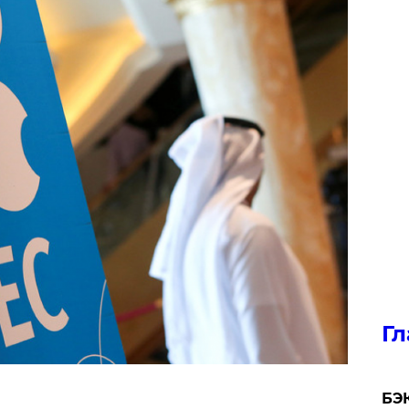
Гл
​БЭ