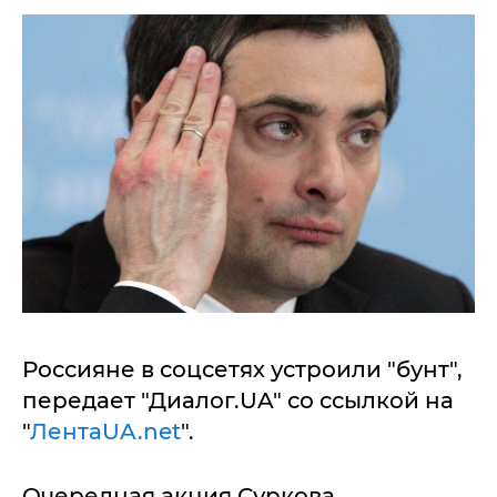
Россияне в соцсетях устроили "бунт",
передает "Диалог.UA" со ссылкой на
"
ЛентаUA.net
".
Очередная акция Суркова