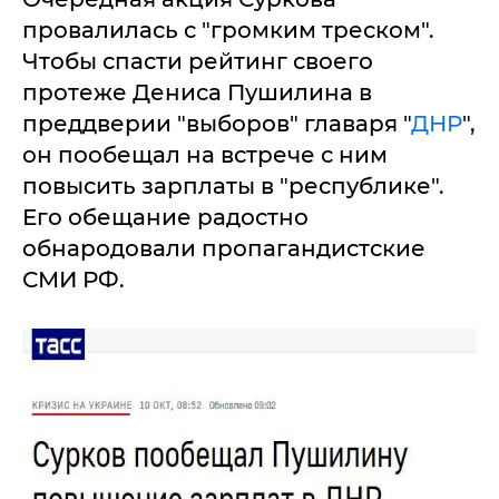
провалилась с "громким треском".
Чтобы спасти рейтинг своего
протеже Дениса Пушилина в
преддверии "выборов" главаря "
ДНР
",
он пообещал на встрече с ним
повысить зарплаты в "республике".
Его обещание радостно
обнародовали пропагандистские
СМИ РФ.