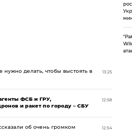
рос
Укр
ми
"Ра
Wil
ата
е нужно делать, чтобы выстоять в
13:25
агенты ФСБ и ГРУ,
12:58
онов и ракет по городу – СБУ
сказали об очень громком
12:54