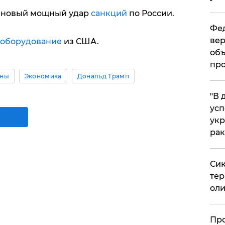
 новый мощный удар
санкций
по России.
Фед
вер
оборудование
из США.
объ
про
ины
Экономика
Дональд Трамп
​"В
усп
укр
рак
Сик
тер
оли
​Пр