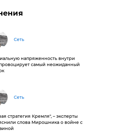
нения
Сеть
иальную напряженность внутри
провоцирует самый неожиданный
ок
Сеть
вая стратегия Кремля", – эксперты
яснили слова Мирошника о войне с
аиной