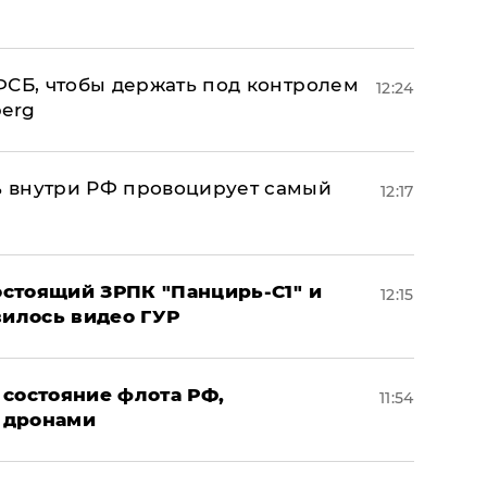
ФСБ, чтобы держать под контролем
12:24
berg
 внутри РФ провоцирует самый
12:17
стоящий ЗРПК "Панцирь-С1" и
12:15
вилось видео ГУР
 состояние флота РФ,
11:54
 дронами