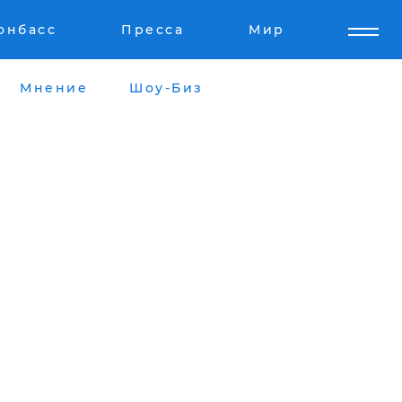
онбасс
Пресса
Мир
Мнение
Шоу-Биз