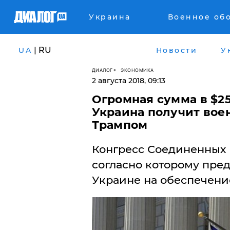
Украина
Военное об
| RU
UA
Новости
У
ДИАЛОГ
ЭКОНОМИКА
2 августа 2018, 09:13
Огромная сумма в $2
Украина получит вое
Трампом
Конгресс Соединенных
согласно которому пре
Украине на обеспечени