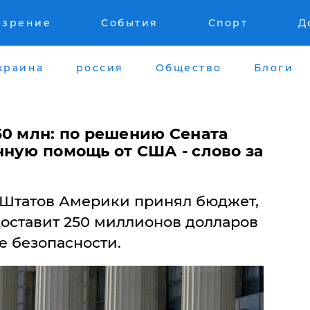
озрение
События
Спорт
Д
краина
россия
Общество
Блоги
50 млн: по решению Сената
нную помощь от США - слово за
 Штатов Америки принял бюджет,
доставит 250 миллионов долларов
е безопасности.