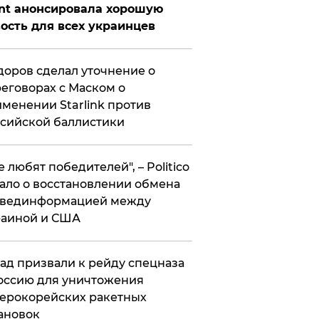
nt анонсировала хорошую
ость для всех украинцев
оров сделал уточнение о
еговорах с Маском о
менении Starlink против
сийской баллистики
се любят победителей", – Politico
ало о восстановлении обмена
звединформацией между
раиной и США
ад призвали к рейду спецназа
оссию для уничтожения
ерокорейских ракетных
ановок