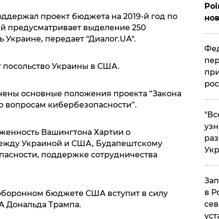
Poi
поддержал проект бюджета на 2019-й год по
нов
ый предусматривает выделение 250
Украине, передает "Диалог.UA".
Фед
пер
посольство Украины в США.
при
рос
ючены основные положения проекта “Закона
по вопросам кибербезопасности”.
​"В
узн
женность Вашингтона Хартии о
ра
между Украиной и США, Будапештскому
Ук
пасности, поддержке сотрудничества
Зап
в Р
 оборонном бюджете США вступит в силу
сев
А Дональда Трампа.
уст