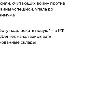
сиян, считающих войну против
аины успешной, упала до
нимума
боту надо искать новую", – в РФ
dberries начал закрывать
кованные склады