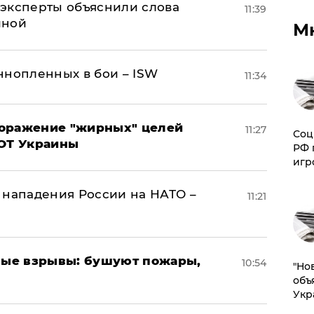
– эксперты объяснили слова
11:39
иной
М
ннопленных в бои – ISW
11:34
поражение "жирных" целей
11:27
Соц
ВОТ Украины
РФ 
игр
 нападения России на НАТО –
11:21
ые взрывы: бушуют пожары,
10:54
"Но
объ
Укр