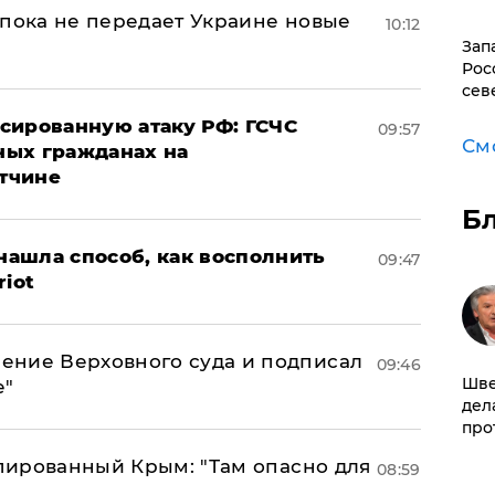
 пока не передает Украине новые
10:12
Зап
Рос
сев
сированную атаку РФ: ГСЧС
09:57
См
ных гражданах на
тчине
Б
ашла способ, как восполнить
09:47
riot
ение Верховного суда и подписал
09:46
Шве
е"
дел
про
упированный Крым: "Там опасно для
08:59