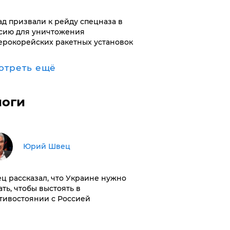
ад призвали к рейду спецназа в
сию для уничтожения
ерокорейских ракетных установок
отреть ещё
логи
Юрий Швец
ц рассказал, что Украине нужно
ать, чтобы выстоять в
тивостоянии с Россией