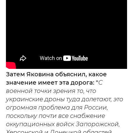
Затем Яковина объяснил, какое
значение имеет эта дорога: "
С
военной точки зрения то, что
украинские дроны туда долетают, это
огромная проблема для России,
поскольку почти все снабжение
оккупационных войск Запорожской,
Херсонской и Донецкой областей