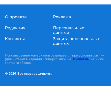
О проекте
Реклама
Редакция
Персональные
данные
Контакты
Защита персональных
данных
Использование материалов разрешается при условии ссылки
(для интернет-изданий - гиперссылки) на "
Диалог.ua
" не ниже
третьего абзаца.
� 2026,
Все права защищены.