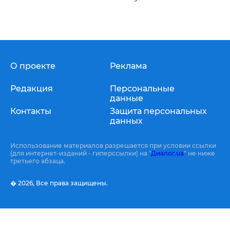
О проекте
Реклама
Редакция
Персональные
данные
Контакты
Защита персональных
данных
Использование материалов разрешается при условии ссылки
(для интернет-изданий - гиперссылки) на "
Диалог.ua
" не ниже
третьего абзаца.
� 2026,
Все права защищены.