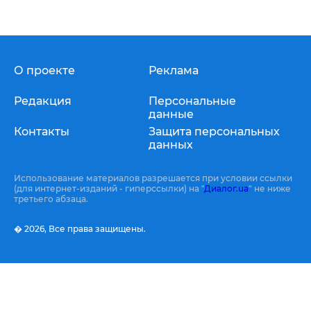
О проекте
Реклама
Редакция
Персональные
данные
Контакты
Защита персональных
данных
Использование материалов разрешается при условии ссылки
(для интернет-изданий - гиперссылки) на "
Диалог.ua
" не ниже
третьего абзаца.
� 2026,
Все права защищены.