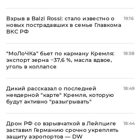
Взрыв в Balzi Rossi: стало известно о
19:16
новых пострадавших в семье Главкома
ВКС РФ
​"МоЛоЧКа" бьет по карману Кремля:
18:58
экспорт зерна −37,6 %, масла вдвое,
уголь в коллапсе
Дикий рассказал о последней
18:49
неядерной "карте" Кремля, которую
будут активно "разыгрывать"
​Дрон РФ со взрывчаткой в Лейпциге
18:44
заставил Германию срочно укреплять
защиту аэропортов — DW