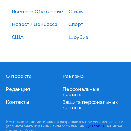
Военное Обозрение
Стиль
Новости Донбасса
Спорт
США
Шоубиз
О проекте
Реклама
Редакция
Персональные
данные
Контакты
Защита персональных
данных
Использование материалов разрешается при условии ссылки
(для интернет-изданий - гиперссылки) на "
Диалог.ua
" не ниже
третьего абзаца.